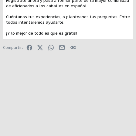
Regístrate ahora y pasa a formar parte de la mayor comunidad
de aficionados a los caballos en español.
Cuéntanos tus experiencias, o planteanos tus preguntas. Entre
todos intentaremos ayudarte.
¡Y lo mejor de todo es que es grátis!
Facebook
X (Twitter)
WhatsApp
E-mail
Enlace
Compartir: