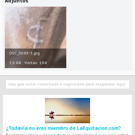
Adjuntos
DSC_0699~3.jpg
3,6 KB · Visitas: 104
Hay que estar conectado o registrado para responder aquí.
¿Todavía no eres miembro de LaEquitacion.com?