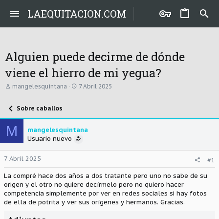
LAEQUITACION.COM
Alguien puede decirme de dónde
viene el hierro de mi yegua?
A
F
mangelesquintana
7 Abril 2025
u
e
t
c
Sobre caballos
o
h
r
a
d
M
mangelesquintana
e
Usuario nuevo
i
n
i
7 Abril 2025
#1
c
i
La compré hace dos años a dos tratante pero uno no sabe de su
o
origen y el otro no quiere decírmelo pero no quiero hacer
competencia simplemente por ver en redes sociales si hay fotos
de ella de potrita y ver sus orígenes y hermanos. Gracias.