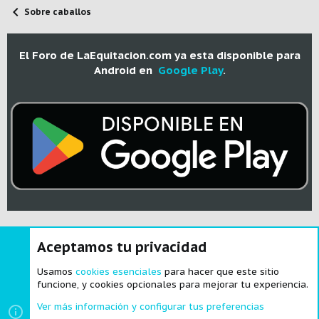
Sobre caballos
El Foro de LaEquitacion.com ya esta disponible para
Android en
Google Play
.
Aceptamos tu privacidad
®
Community platform by XenForo
© 2010-2024 XenForo Ltd.
|
Style and
add-ons by ThemeHouse
Usamos
cookies esenciales
para hacer que este sitio
funcione, y cookies opcionales para mejorar tu experiencia.
Ver más información y configurar tus preferencias