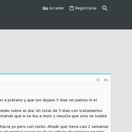
Acceder
Registrarse
#1
n a plátano y que los dejase 3 días sin pienso ni el
medio sobre al día. Un total de 5 días con tratamiento.
ntando que si se iba a morir y resulta que solo se tumbó
hacía yo pero con razón. Añadir que lleva casi 2 semanas
o sin montar luego no da el coñazo de ponerse picante.