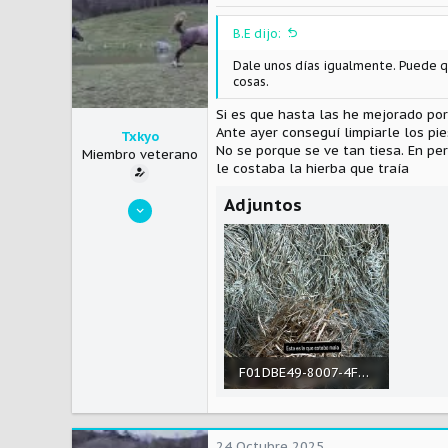
113
i
o
B.E dijo:
n
e
Dale unos días igualmente. Puede qu
cosas.
s
:
Si es que hasta las he mejorado por
Ante ayer conseguí limpiarle los pi
Txkyo
No se porque se ve tan tiesa. En pe
Miembro veterano
le costaba la hierba que traía
Adjuntos
8 Noviembre 2024
340
92
28
F01DBE49-8007-4F01-939B-BAD4D6C3690B.jpeg
1,4 MB · Visitas: 106
24 Octubre 2025