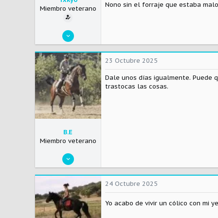
Nono sin el forraje que estaba malo
Miembro veterano
8 Noviembre 2024
340
92
23 Octubre 2025
28
Dale unos días igualmente. Puede q
trastocas las cosas.
B.E
Miembro veterano
17 Abril 2020
2.697
1.491
24 Octubre 2025
113
Yo acabo de vivir un cólico con mi