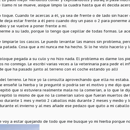
e llamo ni se mueve, asique limpio la cuadra hasta que él decida acerc
o toque. Cuando te acercas a él, ya sea de frente o de lado sin hacer
Me deja estar frente a él pero cuando doy un paso o 2 para ponerme a 
abio y se vuelve a poner frente a mí.
me a su lado, porque lo tengo que cepillar de todas formas. Le acerco
 limpiarle los cascos. Le puedo levantar las manos sin problema, pero
a patada. Cosa que a mí nunca me ha hecho. Si lo he visto hacerlo y 
oloque pegada a su culo y no hizo nada. El problema es darme los pie
s no conmigo. Le escribí varias veces a la veterinaria para pedir el i
de que ha pasado junto al terreno con el coche estando yo allí
a del terreno. Le hice yo la consulta aprovechando que ella no estaba.
e enseñé la hierba y le pregunté si podría ser el motivo y me dijo que
 repitió que si estuviera realmente mala no la comerían, a lo que le 
Y repitió lo mismo de que no la comerían salvo que fueran muertos de
o durante 1 mes y metió 2 caballos más durante 2 meses y medio y l
durante el invierno y al mes añade ese pedazo que quito a mi caballo 
me voy a estar quejando de todo que me busque yo mi hierba porque no