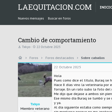
LAEQUITACION.COM
INICI
Nuevos mensajes
Buscar en foros
Cambio de comportamiento
A
F
Txkyo
22 Octubre 2025
u
e
t
c
Foros
Foros destacados
Sobre caballos
o
h
r
a
d
22 Octubre 2025
e
i
Hola
n
Pues como dice el título, Buraq se 
i
Hace 8 días vino la veterinaria por 
c
forraje. En un rato subo la foto de
i
Me dijo que dejase a ambos sin piens
o
Ese mismo día Buraq se tumbó y se r
y ya.
Txkyo
Al día siguiente estaba como siempr
Miembro veterano
sin montarse porque no me apetece.