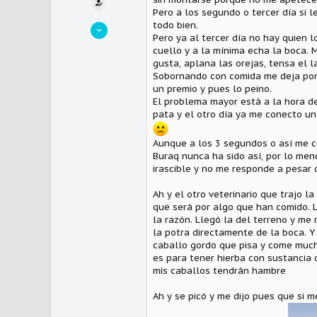
Pero a los segundo o tercer día si l
todo bien.
8 Noviembre 2024
Pero ya al tercer día no hay quien l
340
cuello y a la mínima echa la boca. 
92
gusta, aplana las orejas, tensa el l
Sobornando con comida me deja poner
28
un premio y pues lo peino.
El problema mayor está a la hora de
pata y el otro día ya me conecto un
Aunque a los 3 segundos o así me c
Buraq nunca ha sido así, por lo meno
irascible y no me responde a pesar 
Ah y el otro veterinario que trajo l
que será por algo que han comido. L
la razón. Llegó la del terreno y me
la potra directamente de la boca. 
caballo gordo que pisa y come much
es para tener hierba con sustancia 
mis caballos tendrán hambre
Ah y se picó y me dijo pues que si 