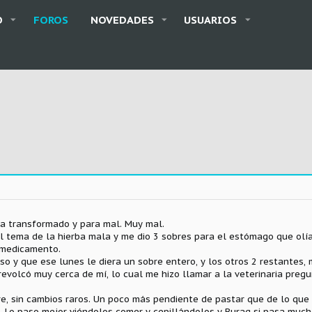
O
FOROS
NOVEDADES
USUARIOS
ha transformado y para mal. Muy mal.
el tema de la hierba mala y me dio 3 sobres para el estómago que olía
l medicamento.
o y que ese lunes le diera un sobre entero, y los otros 2 restantes, 
evolcó muy cerca de mí, lo cual me hizo llamar a la veterinaria pregu
e, sin cambios raros. Un poco más pendiente de pastar que de lo que 
 Lo paso mejor viéndolos comer y cepillándolos y Buraq si pasa much