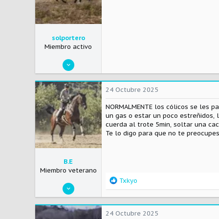
solportero
Miembro activo
28 Mayo 2021
119
49
24 Octubre 2025
18
NORMALMENTE los cólicos se les pas
un gas o estar un poco estreñidos, 
cuerda al trote 5min, soltar una ca
Te lo digo para que no te preocup
B.E
Miembro veterano
R
Txkyo
17 Abril 2020
e
a
2.697
c
1.491
24 Octubre 2025
c