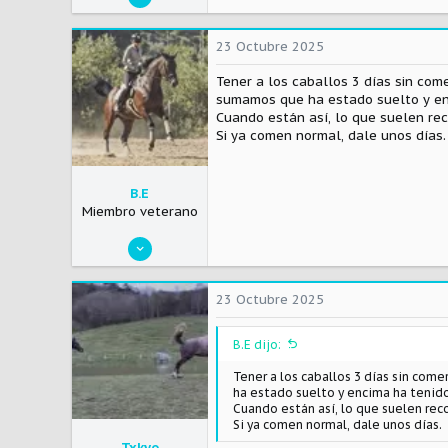
340
92
23 Octubre 2025
28
Tener a los caballos 3 días sin com
sumamos que ha estado suelto y en
Cuando están así, lo que suelen rec
Si ya comen normal, dale unos días.
B.E
Miembro veterano
17 Abril 2020
2.697
1.491
23 Octubre 2025
113
B.E dijo:
Tener a los caballos 3 días sin com
ha estado suelto y encima ha tenid
Cuando están así, lo que suelen rec
Si ya comen normal, dale unos días.
Txkyo