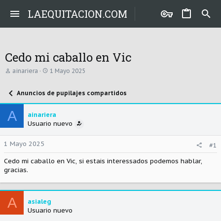
LAEQUITACION.COM
Cedo mi caballo en Vic
A
F
ainariera
1 Mayo 2025
u
e
t
c
Anuncios de pupilajes compartidos
o
h
r
a
d
A
ainariera
e
Usuario nuevo
i
n
i
1 Mayo 2025
#1
c
i
Cedo mi caballo en Vic, si estais interessados podemos hablar,
o
gracias.
A
asialeg
Usuario nuevo