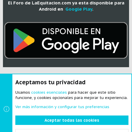
El Foro de LaEquitacion.com ya esta disponible para
Android en
Google Play
.
Aceptamos tu privacidad
®
Community platform by XenForo
© 2010-2024 XenForo Ltd.
|
Style and
add-ons by ThemeHouse
Usamos
cookies esenciales
para hacer que este sitio
funcione, y cookies opcionales para mejorar tu experiencia.
Ver más información y configurar tus preferencias
Cookies
Español
Aceptar todas las cookies
Contactarnos
Términos y reglas
Política de privacidad
Ayuda