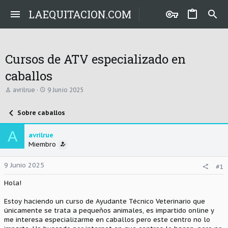
LAEQUITACION.COM
Cursos de ATV especializado en
caballos
A
F
avrilrue
9 Junio 2025
u
e
t
c
Sobre caballos
o
h
r
a
d
A
avrilrue
e
Miembro
i
n
i
9 Junio 2025
#1
c
i
Hola!
o
Estoy haciendo un curso de Ayudante Técnico Veterinario que
únicamente se trata a pequeños animales, es impartido online y
me interesa especializarme en caballos pero este centro no lo