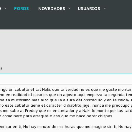
O
FOROS
NOVEDADES
USUARIOS
os
ngo un caballo el tal Naki, que la verdad no es que me guste montar
no en realidad el caso es que en agosto aqui empieza la segunda te
 salta muchisimo mas alto que la altura del obstaculo y en la caida/
 este caballo tiene el caracter d diablito jeje.. nunca me preocupo 
s me subo al Freddy que es encantador y a Naki lo monto por las tard
e como hare para arreglarle eso que me hace botar chispas
 pensar en ti, No hay minuto de mis horas que me imagine sin ti, No ha