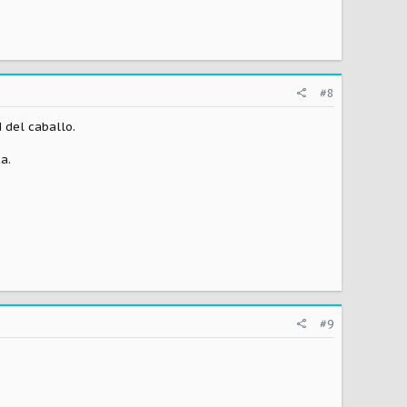
#8
 del caballo.
a.
#9