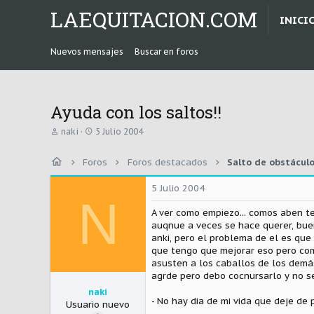
LAEQUITACION.COM
INICI
Nuevos mensajes
Buscar en foros
Ayuda con los saltos!!
A
F
naki
5 Julio 2004
u
e
t
c
Foros
Foros destacados
Salto de obstácul
o
h
r
a
d
5 Julio 2004
N
e
i
A ver como empiezo... comos aben te
n
auqnue a veces se hace querer, bue
i
anki, pero el problema de el es que
c
que tengo que mejorar eso pero como
i
asusten a los caballos de los demá
o
agrde pero debo cocnursarlo y no s
naki
- No hay dia de mi vida que deje de
Usuario nuevo