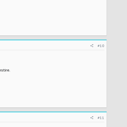
#10
stire.
#11