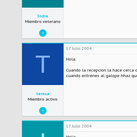
India
Miembro veterano
10 Enero 2004
216
0
17 Julio 2004
T
0
Hola:
Spain
Cuando la recepcion la hace cerca d
Visitar el sitio
cuando entrenes al galope hhaz que 
teresa
Miembro activo
14 Abril 2004
141
0
17 Julio 2004
0
Hola;