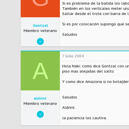
Si es problema de la batida los labo
También en los verticales meter una
Saltar desde el trote con barra de 
Si es por colocación supongo que se
Gontzal
Miembro veterano
Saludos
26 Febrero 2003
2.391
0
7 Julio 2004
A
0
Hola Naki: como dice Gontzal con un
Visitar el sitio
piso mas alejadas del salto.
Y como dice Amazona si no bota(der
Saludos
aldrint
Miembro veterano
Aldrint.
23 Octubre 2003
la paciencia los cautiva.
488
0