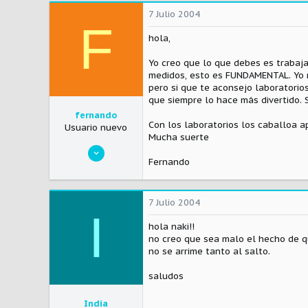
7 Julio 2004
0
F
Visitar el sitio
hola,
Yo creo que lo que debes es trabaja
medidos, esto es FUNDAMENTAL. Yo me
pero si que te aconsejo laboratorio
que siempre lo hace más divertido. 
fernando
Con los laboratorios los caballoa a
Usuario nuevo
Mucha suerte
7 Julio 2004
Fernando
1
0
7 Julio 2004
0
I
Visitar el sitio
hola naki!!
no creo que sea malo el hecho de q
no se arrime tanto al salto.
saludos
India