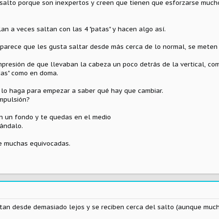
salto porque son inexpertos y creen que tienen que esforzarse mucho
n a veces saltan con las 4 "patas" y hacen algo así.
parece que les gusta saltar desde más cerca de lo normal, se meten
mpresión de que llevaban la cabeza un poco detrás de la vertical, com
das" como en doma.
lo haga para empezar a saber qué hay que cambiar.
impulsión?
n un fondo y te quedas en el medio
ándalo.
te muchas equivocadas.
ltan desde demasiado lejos y se reciben cerca del salto (aunque much