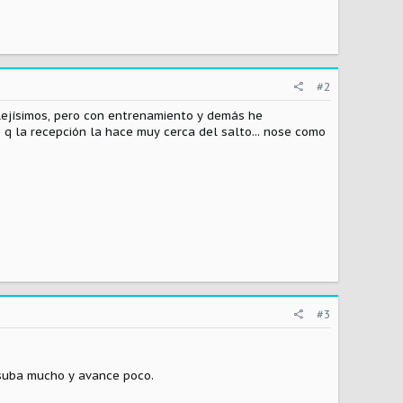
#2
 lejísimos, pero con entrenamiento y demás he
 q la recepción la hace muy cerca del salto... nose como
#3
 suba mucho y avance poco.