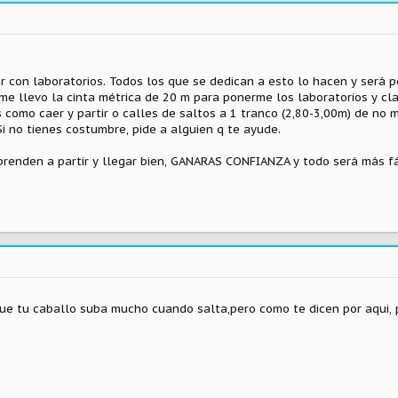
r con laboratorios. Todos los que se dedican a esto lo hacen y será p
 llevo la cinta métrica de 20 m para ponerme los laboratorios y cla
s como caer y partir o calles de saltos a 1 tranco (2,80-3,00m) de no
Si no tienes costumbre, pide a alguien q te ayude.
prenden a partir y llegar bien, GANARAS CONFIANZA y todo será más fá
ue tu caballo suba mucho cuando salta,pero como te dicen por aqui, p