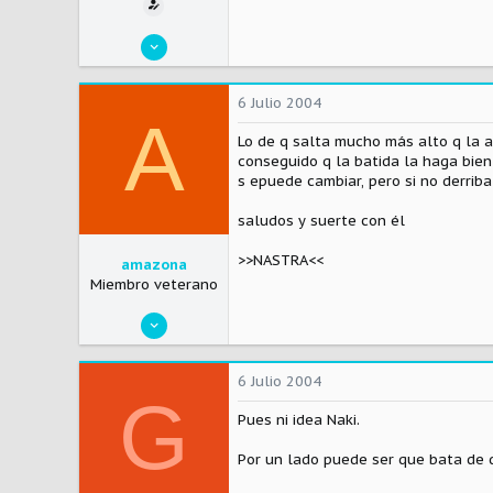
5 Julio 2004
4
0
6 Julio 2004
A
0
Lo de q salta mucho más alto q la a
Visitar el sitio
conseguido q la batida la haga bien
s epuede cambiar, pero si no derrib
saludos y suerte con él
>>NASTRA<<
amazona
Miembro veterano
6 Abril 2003
1.115
0
6 Julio 2004
G
0
Pues ni idea Naki.
Spain
Por un lado puede ser que bata de 
Visitar el sitio