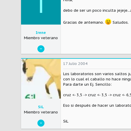
I
Visitar el sitio
debo de ser un poco inculta jejeje..
Gracias de antemano.
Saludos.
Irene
Miembro veterano
16 Junio 2004
241
0
17 Julio 2004
0
Los laboratorios son varios saltos 
Spain
con lo cual el caballo no hace ning
Para darte un Ej. Sencillo:
Visitar el sitio
cruz <- 3,5 -> cruz <- 3,5 -> cruz <- 6,
Eso si después de hacer un laborato
SiL
Miembro veterano
26 Enero 2004
SiL
4.790