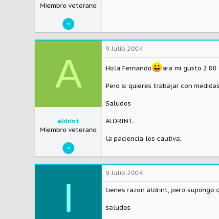
Miembro veterano
10 Enero 2004
216
0
9 Julio 2004
A
0
Hola Fernando
ara mi gusto 2.80
Spain
Visitar el sitio
Pero si quieres trabajar con medida
Saludos
aldrint
ALDRINT.
Miembro veterano
la paciencia los cautiva.
23 Octubre 2003
488
0
9 Julio 2004
I
0
tienes razon aldrint, pero supongo 
Visitar el sitio
saludos