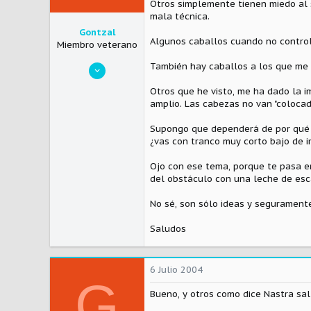
Otros simplemente tienen miedo al 
mala técnica.
Gontzal
Algunos caballos cuando no controla
Miembro veterano
26 Febrero 2003
También hay caballos a los que me 
2.391
Otros que he visto, me ha dado la i
0
amplio. Las cabezas no van "coloca
0
Supongo que dependerá de por qué 
Visitar el sitio
¿vas con tranco muy corto bajo de 
Ojo con ese tema, porque te pasa e
del obstáculo con una leche de esc
No sé, son sólo ideas y seguramen
Saludos
6 Julio 2004
G
Bueno, y otros como dice Nastra sa