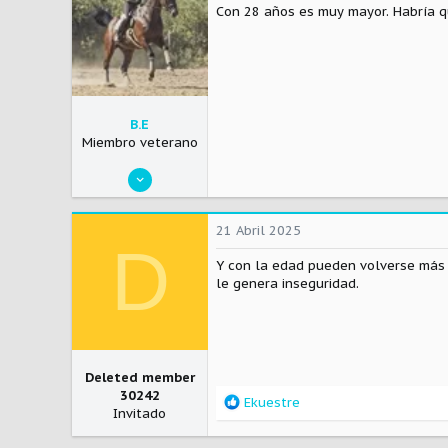
Con 28 años es muy mayor. Habría 
o
n
e
s
:
B.E
Miembro veterano
17 Abril 2020
2.697
1.491
21 Abril 2025
D
113
Y con la edad pueden volverse más 
le genera inseguridad.
Deleted member
30242
R
Ekuestre
Invitado
e
a