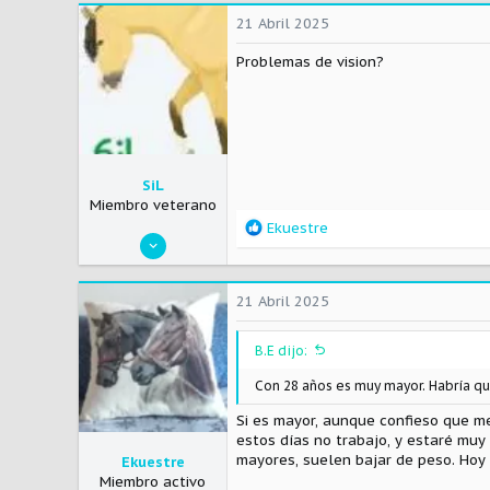
c
21 Abril 2025
c
i
Problemas de vision?
o
n
e
s
:
SiL
Miembro veterano
R
Ekuestre
26 Enero 2004
e
a
4.790
c
149
21 Abril 2025
c
63
i
o
B.E dijo:
48
n
Argentina
e
Con 28 años es muy mayor. Habría q
s
Si es mayor, aunque confieso que me
:
estos días no trabajo, y estaré muy
mayores, suelen bajar de peso. Hoy 
Ekuestre
Miembro activo