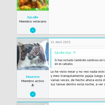
SyLoBe
Miembro veterano
7 Abril 2011
7.045
1.662
21 Abril 2025
113
SyLoBe dijo:
lalobera.weebly.com
Si has notado también cambios en la
en el caballo.
Lo he visto mear y no veo nada ext
y meo tranquilamente jajaja luego 
Ekuestre
varias veces, de hecho ahora está 
Miembro activo
luz tenue dentro está noche, a ver s
1 Agosto 2020
53
15