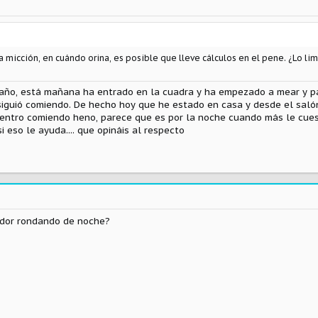
 micción, en cuándo orina, es posible que lleve cálculos en el pene. ¿Lo li
raño, está mañana ha entrado en la cuadra y ha empezado a mear y p
siguió comiendo. De hecho hoy que he estado en casa y desde el salón
dentro comiendo heno, parece que es por la noche cuando más le cues
i eso le ayuda.... que opináis al respecto
ador rondando de noche?