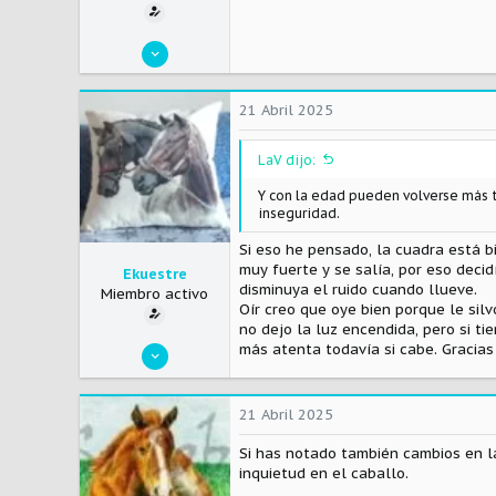
1 Agosto 2020
53
15
21 Abril 2025
3
LaV dijo:
Y con la edad pueden volverse más 
inseguridad.
Si eso he pensado, la cuadra está bi
muy fuerte y se salía, por eso deci
Ekuestre
disminuya el ruido cuando llueve.
Miembro activo
Oír creo que oye bien porque le sil
no dejo la luz encendida, pero si ti
más atenta todavía si cabe. Gracias
1 Agosto 2020
53
15
21 Abril 2025
3
Si has notado también cambios en la
inquietud en el caballo.