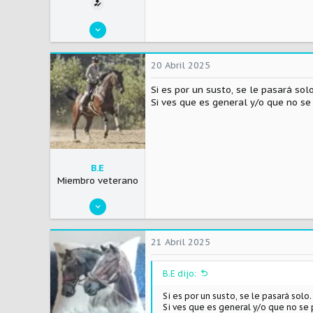
1 Agosto 2020
53
15
20 Abril 2025
3
Si es por un susto, se le pasará sol
Si ves que es general y/o que no se
B.E
Miembro veterano
17 Abril 2020
2.697
1.491
21 Abril 2025
113
B.E dijo:
Si es por un susto, se le pasará sol
Si ves que es general y/o que no se