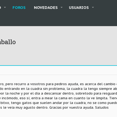
O
FOROS
NOVEDADES
USUARIOS
ballo
ro, pero recurro a vosotros para pediros ayuda, es acerca del cambio
o entrando en la cuadra sin problema, la cuadra la tengo siempre abi
or la noche y por el día a descansar dentro, sobretodo para resguarda
 incómodo, eso sí, entra a mear la cama en cuanto la ve limpita. Tiene
 bitxo, tengo gatos que suelen andar por la cuadra, no se como puedo 
s le veía muy agusto dentro. Gracias por vuestra ayuda. Saludos