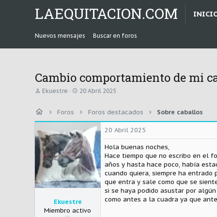
LAEQUITACION.COM
INICI
Nuevos mensajes
Buscar en foros
Cambio comportamiento de mi ca
A
F
Ekuestre
20 Abril 2025
u
e
t
c
Foros
Foros destacados
Sobre caballos
o
h
r
a
d
20 Abril 2025
e
i
Hola buenas noches,
n
Hace tiempo que no escribo en el fo
i
años y hasta hace poco, había estad
c
cuando quiera, siempre ha entrado p
i
que entra y sale como que se siente
o
si se haya podido asustar por algún
como antes a la cuadra ya que ante
Ekuestre
Miembro activo