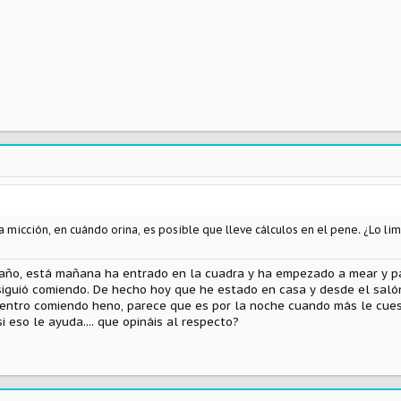
 micción, en cuándo orina, es posible que lleve cálculos en el pene. ¿Lo li
raño, está mañana ha entrado en la cuadra y ha empezado a mear y p
siguió comiendo. De hecho hoy que he estado en casa y desde el salón
dentro comiendo heno, parece que es por la noche cuando más le cues
i eso le ayuda.... que opináis al respecto?