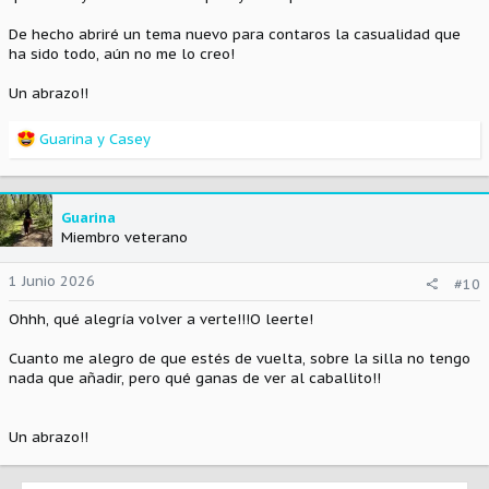
De hecho abriré un tema nuevo para contaros la casualidad que
ha sido todo, aún no me lo creo!
Un abrazo!!
R
Guarina
y
Casey
e
a
c
c
Guarina
i
Miembro veterano
o
n
1 Junio 2026
#10
e
s
Ohhh, qué alegría volver a verte!!!O leerte!
:
Cuanto me alegro de que estés de vuelta, sobre la silla no tengo
nada que añadir, pero qué ganas de ver al caballito!!
Un abrazo!!