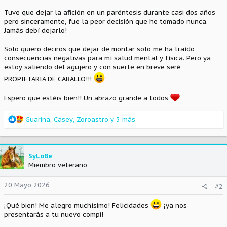
Tuve que dejar la afición en un paréntesis durante casi dos años
pero sinceramente, fue la peor decisión que he tomado nunca.
Jamás debí dejarlo!
Solo quiero deciros que dejar de montar solo me ha traído
consecuencias negativas para mí salud mental y física. Pero ya
estoy saliendo del agujero y con suerte en breve seré
PROPIETARIA DE CABALLO!!!
Espero que estéis bien!! Un abrazo grande a todos
R
Guarina
,
Casey
,
Zoroastro
y 3 más
e
a
c
c
SyLoBe
i
Miembro veterano
o
n
20 Mayo 2026
#2
e
s
¡Qué bien! Me alegro muchísimo! Felicidades
¡ya nos
:
presentarás a tu nuevo compi!