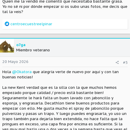
Quien me la vendió me comentó que necesitaba bastante grasa.
Yo no sé ni por dónde empezar si os subo unas fotos, me decís que
tal la veis?
R
centroecuestreelpinar
e
a
c
c
o7ga
i
Miembro veterano
o
n
20 Mayo 2026
#5
e
s
Hola
@Okatora
que alegría verte de nuevo por aquí y con tan
:
buenas noticias!
La new Kent verdad que es la silla con la que muchos hemos
empezado porque calidad / precio está bastante bien!
Seguramente le hará falta un buen lavado con jaboncillo y
esponja, y engrasarla. Decathlon tiene buenos productos para
empezar con ello. Me gusta mucho el spray de jaboncillo porque
pulverizas y pasas un trapo. Y luego puedes engrasarla, yo uso un
trapo también para dejarla bien extendida, no hace falta que la
pringues en exceso, una capa fina por encima es suficiente. Si la
ves muy mal hazlo una o dos veces a la semana hasta que veas el