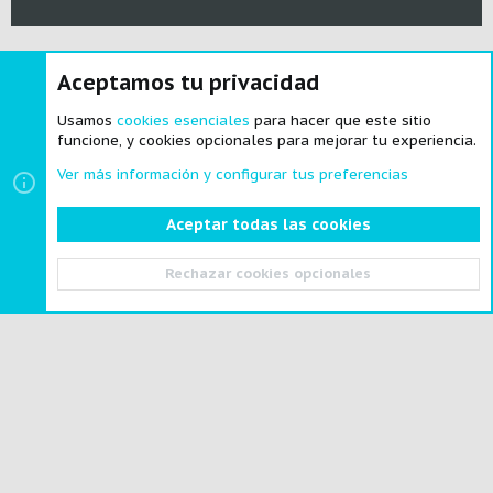
Aceptamos tu privacidad
®
Community platform by XenForo
© 2010-2024 XenForo Ltd.
|
Style and
add-ons by ThemeHouse
Usamos
cookies esenciales
para hacer que este sitio
funcione, y cookies opcionales para mejorar tu experiencia.
Ver más información y configurar tus preferencias
Cookies
Español
Aceptar todas las cookies
Contactarnos
Términos y reglas
Política de privacidad
Ayuda
Portal
R
Rechazar cookies opcionales
S
S