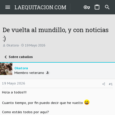
LAEQUITACION.COM
De vuelta al mundillo, y con noticias
:)
A
F
Okatora
19 Mayo 2026
u
e
t
c
Sobre caballos
o
h
r
a
d
Okatora
e
Miembro veterano
i
n
i
19 Mayo 2026
#1
c
i
Hola a todos!!!
o
Cuanto tiempo, por fin puedo decir que he vuelto
Como estáis todos por aquí?