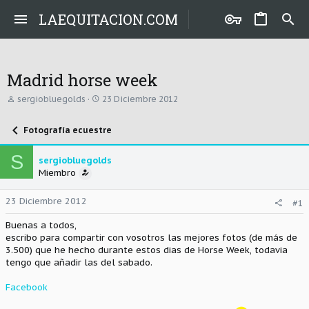
LAEQUITACION.COM
Madrid horse week
A
F
sergiobluegolds
23 Diciembre 2012
u
e
t
c
Fotografía ecuestre
o
h
r
a
d
S
sergiobluegolds
e
Miembro
i
n
i
23 Diciembre 2012
#1
c
i
Buenas a todos,
o
escribo para compartir con vosotros las mejores fotos (de más de
3.500) que he hecho durante estos dias de Horse Week, todavia
tengo que añadir las del sabado.
Facebook