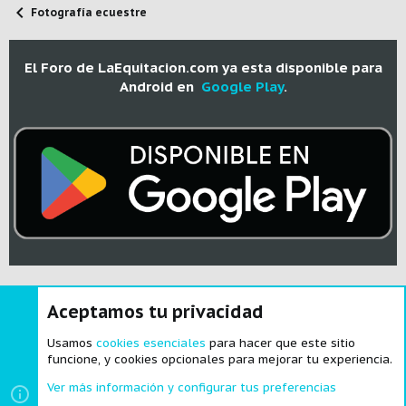
Fotografía ecuestre
El Foro de LaEquitacion.com ya esta disponible para
Android en
Google Play
.
Aceptamos tu privacidad
®
Community platform by XenForo
© 2010-2024 XenForo Ltd.
|
Style and
add-ons by ThemeHouse
Usamos
cookies esenciales
para hacer que este sitio
funcione, y cookies opcionales para mejorar tu experiencia.
Ver más información y configurar tus preferencias