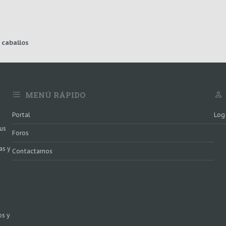
 caballos
MENÚ RÁPIDO
Portal
Log
e
us
Foros
as y
Contactarnos
os y