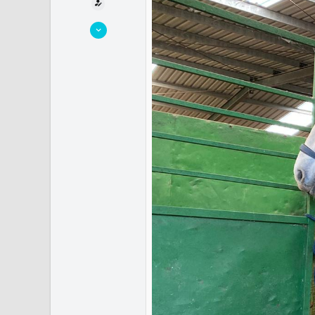
7 Abril 2011
7.045
1.663
113
lalobera.weebly.com