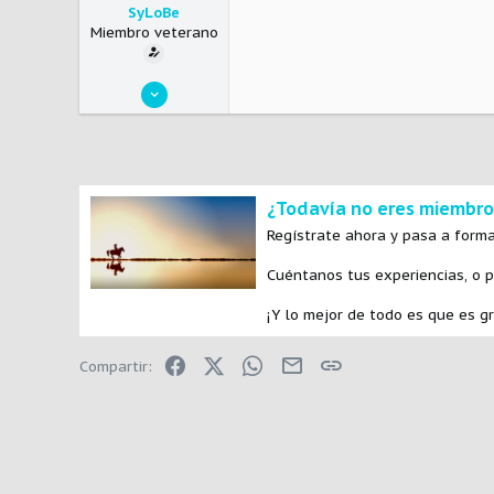
SyLoBe
Miembro veterano
7 Abril 2011
7.045
1.663
113
lalobera.weebly.com
¿Todavía no eres miembro
Regístrate ahora y pasa a forma
Cuéntanos tus experiencias, o 
¡Y lo mejor de todo es que es gr
Facebook
X (Twitter)
WhatsApp
E-mail
Enlace
Compartir: