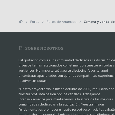
Foros
Foros de Anuncios
Compra y venta de
SOBRE NOSOTROS
LaEquitacion.com es una comunidad dedicada a la discusión d
diversos temas relacionados con el mundo ecuestre en todas s
vertientes. No importa cuál sea tu disciplina favorita, aquí
encontrarás apasionados con quienes compartir tus experienci
resolver tus dudas.
Nuestro proyecto vio la luz en octubre de 2000, impulsado por
nuestra profunda pasión por los caballos. Trabajamos
incansablemente para mantenernos a la altura de las mejores
comunidades dedicadas a la equitación. Nuestra misión
fundamental es promover un trato respetuoso hacia los caball
los animales en general, al mismo tiempo que contribuimos al