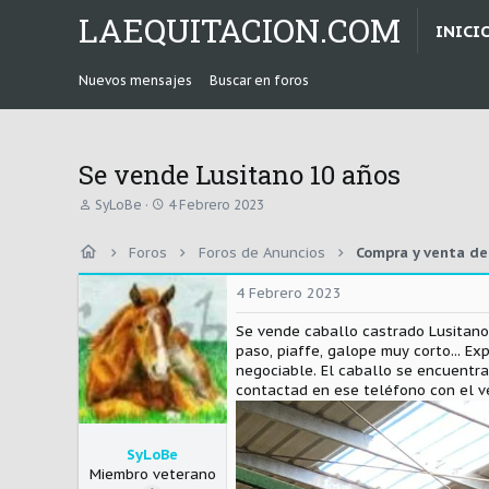
LAEQUITACION.COM
INICI
Nuevos mensajes
Buscar en foros
Se vende Lusitano 10 años
A
F
SyLoBe
4 Febrero 2023
u
e
t
c
Foros
Foros de Anuncios
Compra y venta de
o
h
r
a
d
4 Febrero 2023
e
i
Se vende caballo castrado Lusitano 
n
paso, piaffe, galope muy corto... E
i
negociable. El caballo se encuentr
c
contactad en ese teléfono con el ve
i
o
SyLoBe
Miembro veterano