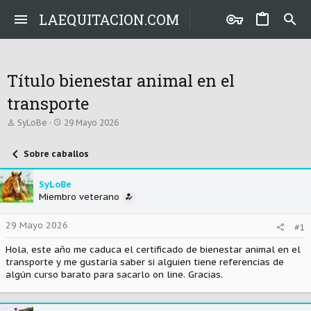
LAEQUITACION.COM
Título bienestar animal en el
transporte
A
F
SyLoBe
29 Mayo 2026
u
e
t
c
Sobre caballos
o
h
r
a
d
SyLoBe
e
Miembro veterano
i
n
i
29 Mayo 2026
#1
c
i
Hola, este año me caduca el certificado de bienestar animal en el
o
transporte y me gustaría saber si alguien tiene referencias de
algún curso barato para sacarlo on line. Gracias.