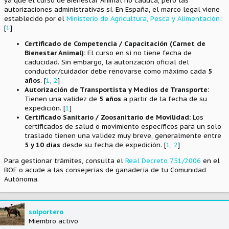
ya que el curso de Bienestar Animal no caduca, pero las
autorizaciones administrativas sí. En España, el marco legal viene
establecido por el
Ministerio de Agricultura, Pesca y Alimentación
:
[
1
]
Certificado de Competencia / Capacitación (Carnet de
Bienestar Animal):
El curso en sí no tiene fecha de
caducidad. Sin embargo, la autorización oficial del
conductor/cuidador debe renovarse como máximo cada
5
años
. [
1
,
2
]
Autorización de Transportista y Medios de Transporte:
Tienen una validez de
5 años
a partir de la fecha de su
expedición. [
1
]
Certificado Sanitario / Zoosanitario de Movilidad:
Los
certificados de salud o movimiento específicos para un solo
traslado tienen una validez muy breve, generalmente entre
5 y 10 días
desde su fecha de expedición. [
1
,
2
]
Para gestionar trámites, consulta el
Real Decreto 751/2006
en el
BOE o acude a las consejerías de ganadería de tu Comunidad
Autónoma.
solportero
Miembro activo