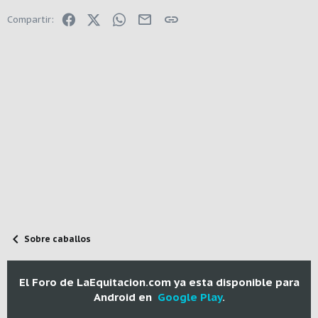
Facebook
X (Twitter)
WhatsApp
E-mail
Enlace
Compartir:
Sobre caballos
El Foro de LaEquitacion.com ya esta disponible para
Android en
Google Play
.