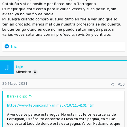
Cataluña y si es posible por Barcelona o Tarragona.
Es mejor que esté cerca para ir varias veces y si es posible, sin
La tengo puesta como si me fuera a comprar un caballo mañana,
avisar, ya no me fio de nadie.
jajaj! y todavía me queda algún añito para estar preparada, pero
Mi suegra cuando compró el suyo también fue a ver uno que lo
me hace ilusión ver anuncios de caballos.
Me estoy quedando alucinada con lo difícil que es que no te
tenían drogado, menos mal que nuestra profesora se dio cuenta.
Lo que tengo claro es que no me puedo saltar ningún paso, ir
engañen, lo del caballo "drogado" me ha dejado muerta ya
varias veces sola, una con mi profesora, revisión y contrato.
R
Triz
e
a
c
J
c
Joje
i
Miembro
o
n
26 Mayo 2021
#10
e
s
Baraka dijo:
:
https://www.leboncoin.fr/animaux/1971134101.htm
A ver que te parece esta yegua. No esta muy lejos, esta cerca de
Perpignan, 14 años. Yo encontre a Flash en esta pagina, en Millas
que esta al lado de donde esta esta yegua. Va con Hackamore, que