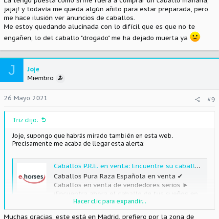
La tengo puesta como si me fuera a comprar un caballo mañana,
jajaj! y todavía me queda algún añito para estar preparada, pero
me hace ilusión ver anuncios de caballos.
Me estoy quedando alucinada con lo difícil que es que no te
engañen, lo del caballo "drogado" me ha dejado muerta ya
J
Joje
Miembro
26 Mayo 2021
#9
Triz dijo:
Joje, supongo que habrás mirado también en esta web.
Precisamente me acaba de llegar esta alerta:
Caballos P.R.E. en venta: Encuentre su caballo hoy
Caballos Pura Raza Española en venta ✔
Caballos en venta de vendedores serios ►
¡Encuentra ahora el caballo de tus sueños en
Hacer clic para expandir...
ehorses.es!
www.ehorses.es
Muchas gracias, este está en Madrid, prefiero por la zona de