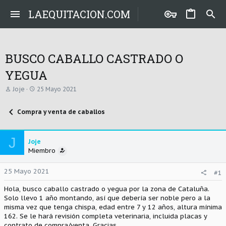
LAEQUITACION.COM
BUSCO CABALLO CASTRADO O
YEGUA
A
F
Joje
25 Mayo 2021
u
e
t
c
Compra y venta de caballos
o
h
r
a
d
e
J
Joje
i
Miembro
n
i
c
25 Mayo 2021
#1
i
o
Hola, busco caballo castrado o yegua por la zona de Cataluña.
Solo llevo 1 año montando, así que debería ser noble pero a la
misma vez que tenga chispa, edad entre 7 y 12 años, altura mínima
162. Se le hará revisión completa veterinaria, incluida placas y
contrato de compra/venta. Gracias.