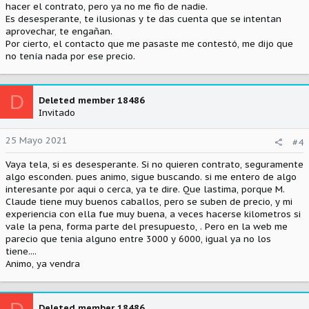
hacer el contrato, pero ya no me fio de nadie.
Es desesperante, te ilusionas y te das cuenta que se intentan
aprovechar, te engañan.
Por cierto, el contacto que me pasaste me contestó, me dijo que
no tenía nada por ese precio.
D
Deleted member 18486
Invitado
25 Mayo 2021
#4
Vaya tela, si es desesperante. Si no quieren contrato, seguramente
algo esconden. pues animo, sigue buscando. si me entero de algo
interesante por aqui o cerca, ya te dire. Que lastima, porque M.
Claude tiene muy buenos caballos, pero se suben de precio, y mi
experiencia con ella fue muy buena, a veces hacerse kilometros si
vale la pena, forma parte del presupuesto, . Pero en la web me
parecio que tenia alguno entre 3000 y 6000, igual ya no los
tiene....
Animo, ya vendra
Deleted member 18486