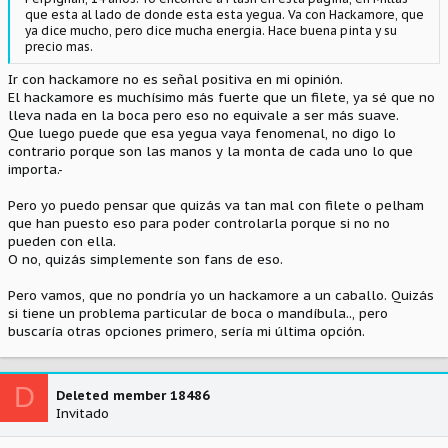
que esta al lado de donde esta esta yegua. Va con Hackamore, que
ya dice mucho, pero dice mucha energia. Hace buena pinta y su
precio mas.
Ir con hackamore no es señal positiva en mi opinión.
El hackamore es muchísimo más fuerte que un filete, ya sé que no
lleva nada en la boca pero eso no equivale a ser más suave.
Que luego puede que esa yegua vaya fenomenal, no digo lo
contrario porque son las manos y la monta de cada uno lo que
importa.-
Pero yo puedo pensar que quizás va tan mal con filete o pelham
que han puesto eso para poder controlarla porque si no no
pueden con ella.
O no, quizás simplemente son fans de eso.
Pero vamos, que no pondría yo un hackamore a un caballo. Quizás
si tiene un problema particular de boca o mandíbula.., pero
buscaría otras opciones primero, sería mi última opción.
D
Deleted member 18486
Invitado