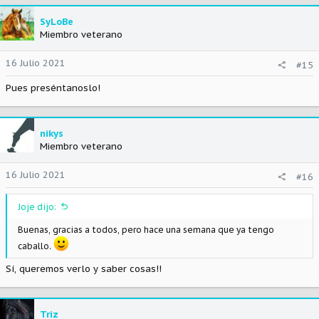
c
c
SyLoBe
i
Miembro veterano
o
n
16 Julio 2021
#15
e
s
Pues preséntanoslo!
:
nikys
Miembro veterano
16 Julio 2021
#16
Joje dijo:
Buenas, gracias a todos, pero hace una semana que ya tengo
caballo.
Sí, queremos verlo y saber cosas!!
Triz