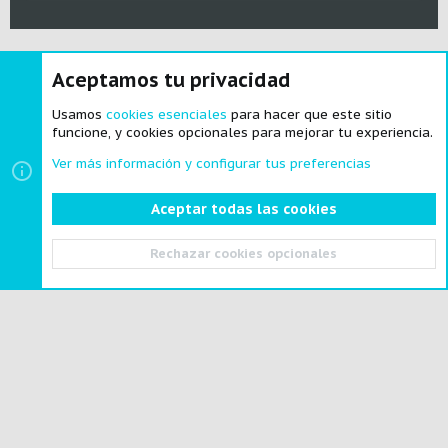
Aceptamos tu privacidad
®
Community platform by XenForo
© 2010-2024 XenForo Ltd.
|
Style and
add-ons by ThemeHouse
Usamos
cookies esenciales
para hacer que este sitio
funcione, y cookies opcionales para mejorar tu experiencia.
Ver más información y configurar tus preferencias
Cookies
Español
Aceptar todas las cookies
Contactarnos
Términos y reglas
Política de privacidad
Ayuda
Portal
R
Rechazar cookies opcionales
S
S