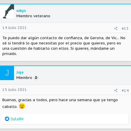
nikys
Miembro veterano
14 Julio 2021
#13
Te puedo dar algún contacto de confianza, de Gerona, de Vic... No
sé si tendrá lo que necesitas por el precio que quieres, pero es
una cuestión de hablarlo con ellos. Si quieres, mándame un
privado.
J
Joje
Miembro
15 Julio 2021
#14
Buenas, gracias a todos, pero hace una semana que ya tengo
caballo.
R
SyLoBe
e
a