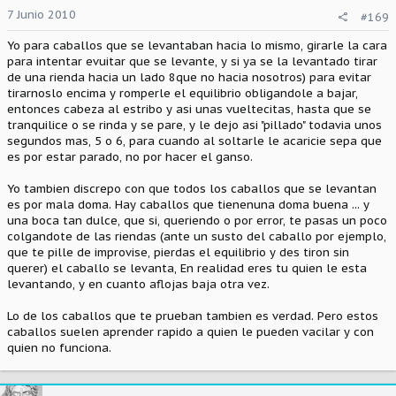
7 Junio 2010
#169
Yo para caballos que se levantaban hacia lo mismo, girarle la cara
para intentar evuitar que se levante, y si ya se la levantado tirar
de una rienda hacia un lado 8que no hacia nosotros) para evitar
tirarnoslo encima y romperle el equilibrio obligandole a bajar,
entonces cabeza al estribo y asi unas vueltecitas, hasta que se
tranquilice o se rinda y se pare, y le dejo asi "pillado" todavia unos
segundos mas, 5 o 6, para cuando al soltarle le acaricie sepa que
es por estar parado, no por hacer el ganso.
Yo tambien discrepo con que todos los caballos que se levantan
es por mala doma. Hay caballos que tienenuna doma buena ... y
una boca tan dulce, que si, queriendo o por error, te pasas un poco
colgandote de las riendas (ante un susto del caballo por ejemplo,
que te pille de improvise, pierdas el equilibrio y des tiron sin
querer) el caballo se levanta, En realidad eres tu quien le esta
levantando, y en cuanto aflojas baja otra vez.
Lo de los caballos que te prueban tambien es verdad. Pero estos
caballos suelen aprender rapido a quien le pueden vacilar y con
quien no funciona.