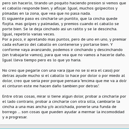
pero sin hacerlo, tirando un poquito haciendo presion si vemos que
el caballo responde bien, y aflojar. Igual, muchos golpecitos y
plmadas en la zona, que vea que no pasa nada.
El siguiente paso es cincharle un puntito, que la cincha quede
flojita. mas golpes y palmadas, y premios cuando el caballo se
porte bien. Se le deja cinchado asi un ratito y se le descincha.
Igual, repetirlo varias veces.
Por a poco, ir apretando mas puntos, pero de uno en uno, y premiar
cada esfuerzo del caballo en contenerse y portarse bien. Y
conforme vaya avanzando, podemos ir cinchando y descinchando
(sin trabajarle vamos), para que vea que no vamos a hacerle daño.
Igual lleva tiempo pero es lo que yo haria.
No creo que pegarle con una vara (que no se si era el caso) por
detras ayude mucho si el caballo lo hace por dolor o por miedo al
dolor, creo que seria peor porque pensara "encima que me va a dolr
el cinturon este me hacen daño tambien por detras".
Entre otras cosas, mirar si tiene algun dolor, probar a cincharle por
el lado contrario, probar a cincharle con otra silla, cambiarle la
cincha a una mas ancha y/o acolchada, ponerle una funda de
borrego ... son cosas que pueden ayudar a mermar la incomodidad
y a progresar.