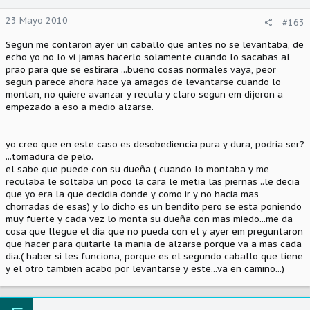
23 Mayo 2010
#163
Segun me contaron ayer un caballo que antes no se levantaba, de
echo yo no lo vi jamas hacerlo solamente cuando lo sacabas al
prao para que se estirara ...bueno cosas normales vaya, peor
segun parece ahora hace ya amagos de levantarse cuando lo
montan, no quiere avanzar y recula y claro segun em dijeron a
empezado a eso a medio alzarse.
yo creo que en este caso es desobediencia pura y dura, podria ser?
...tomadura de pelo.
el sabe que puede con su dueña ( cuando lo montaba y me
reculaba le soltaba un poco la cara le metia las piernas ..le decia
que yo era la que decidia donde y como ir y no hacia mas
chorradas de esas) y lo dicho es un bendito pero se esta poniendo
muy fuerte y cada vez lo monta su dueña con mas miedo...me da
cosa que llegue el dia que no pueda con el y ayer em preguntaron
que hacer para quitarle la mania de alzarse porque va a mas cada
dia.( haber si les funciona, porque es el segundo caballo que tiene
y el otro tambien acabo por levantarse y este...va en camino...)