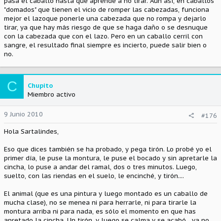
pasa el caballo hasta que aprende a no tirar. Aún así, en caballos
"domados" que tienen el vicio de romper las cabezadas, funciona
mejor el lazoque ponerle una cabezada que no rompa y dejarlo
tirar, ya que hay más riesgo de que se haga daño o se desnuque
con la cabezada que con el lazo. Pero en un caballo cerril con
sangre, el resultado final siempre es incierto, puede salir bien o
no.
C
Chupito
Miembro activo
9 Junio 2010
#176
Hola Sartalindes,
Eso que dices también se ha probado, y pega tirón. Lo probé yo el
primer día, le puse la montura, le puse el bocado y sin apretarle la
cincha, lo puse a andar del ramal, dos o tres minutos. Luego,
suelto, con las riendas en el suelo, le encinché, y tirón....
El animal (que es una pintura y luego montado es un caballo de
mucha clase), no se menea ni para herrarle, ni para tirarle la
montura arriba ni para nada, es sólo el momento en que has
apretado la cincha. Un tirón, y luego se calma y se acabó....ya no