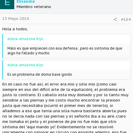
E
Elisandra
Miembro veterano
23 Mayo 2010
#164
Hola a todos,
elena-amazona dijo:
Malo es que empiecen con esa defensa , pero es sintoma de que
algo ha fallado y mucho
elena-amazona dijo:
Es un problema de doma base gordo
En mi caso no fue así, el error era mío y sólo mío (como casi
siempre en eso del dificil arte de la equitación), el problema era
justo lo contrario. El caballo esta muy domado y por lo tanto muy
sensible a las piernas y me costo mucho encontrar la presion
justa que necesitaba (ocurrió el primer mes de tenerlo), si
añadimos a eso que tenía una silla nueva bastante abierta..pues
no le decía nada con las piernas y el señorito iba a su aire..claro
me tomaba el pelo y el ponerse de pie no fue más que otro
síntoma del "aqui mando yo". Evidentemente no se resolvió
unicamente con galopar en círculo con espalda adentro, eso fue