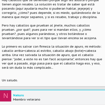
Hay caballos que se defienden porque algo les asusta o porque
tienen algún resabio. La solución es tratar de saber qué está
pasando (aquí ayudaría mucho si pudieran hablar, jejejeje) y
corregirlo, ¿cómo? pues depende, si es miedo, quitándoselo de la
manera que mejor sepamos, y si es resabio, trabajo y disciplina.
Pero hay caballos que prueban al jinete, muchos caballos
prueban. ¿por qué?, pues para ver si mandan ellos, y ¿cómo
prueban?, pues algunos parándose, y otros botándose o
levantándose para ver si el tipo que llevan encima se acojona.
Lo primero es salvar con firmeza la situación de apuro, mi método:
caballo arriba=cabeza al estribo, caballo abajo (bote)=cabeza
arriba. Una vez salvada la situación de apuro, que el caballo
piense: "joder, a este no es tan facil acojonarle", entonces hay que
ver qué a pasado, algo pasa para que el caballo haga eso, y eso,
será sin duda lo más complicado...
Un saludo.
N
Nakuru
Miembro veterano