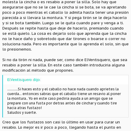
molesta la cincha o es resabio a poner la silla. Solo hay que
asegurarse que no se le cae la cincha si se bota, se va apretando
poco a poco mientras el caballo lo admita hasta tener una presión
parecida a si llevara la montura. Y si pega tirón se le deja hacerlo
y si se bota también. Luego se le quita cuando pare y venga a ti.
Después se repite hasta que deje de hacerlo, premiando cuando
se está quieto. La cosa es dejarlo solo que aprenda que la cincha
no le hace daño y sobretodo que dar tirones o boarse o correr no
soluciona nada. Pero es importante que lo aprenda el solo, sin que
lo presionemos.
Si no da tirón ni nada, puede ser, como dice ElVentisquero, que sea
resabio a poner la silla. En este caso también introduciria alguna
modificación al método que propones.
ElVentisquero dijo:
............Si haces esto y el caballo no hace nada cuando aprietes la
cuerda... entonces sabras que el caballo tiene un resavio al poner
la montura.. Yo en este caso pediria ayuda a un amigo que se
prepare con una fusta por detras antes de cinchar y cuando tire
hacia atras fustazo!
Saludos y suerte.
Creo que los fustazos son casi lo último en usar para curar un
resabio. Lo mejor es ir poco a poco, llegando hasta el punto en