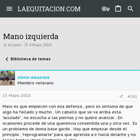
LAEQUITACION.COM
Mano izquierda
A
F
ecijano
4 Mayo 2010
u
e
t
c
Biblioteca de temas
o
h
r
a
d
e
elena-amazona
i
Miembro veterano
n
i
c
23 Mayo 2010
#161
i
o
Malo es que empiecen con esa defensa , pero es sintoma de que
algo ha fallado y mucho . Un caballo que se va arriba esta
"aculado" , no escucha a las piernas y no quiere avanzar . En
ocasiones procede de una querencia consentida una y otra vez . Es
un problema de doma base gordo . Hay que empezar desde el
principio , "reprogramarle" para que aprenda a ir hacia delante y no