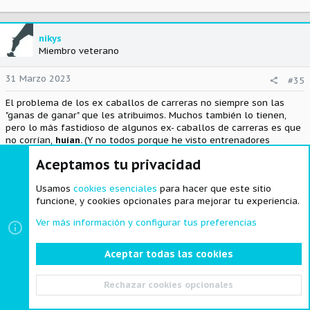
nikys
Miembro veterano
31 Marzo 2023
#35
El problema de los ex caballos de carreras no siempre son las
"ganas de ganar" que les atribuimos. Muchos también lo tienen,
pero lo más fastidioso de algunos ex- caballos de carreras es que
no corrían,
huían.
(Y no todos porque he visto entrenadores
fantásticos y joqueys maravillosos)
Aceptamos tu privacidad
Huyen. Nadie piensa en esto. Pero muchos salen de los cajones
Usamos
cookies esenciales
para hacer que este sitio
huyendo del ruido, huyendo de los demás caballos que se le
funcione, y cookies opcionales para mejorar tu experiencia.
acercan y huyendo de la fusta, el ruido que hace y de quien llevan
encima.
Ver más información y configurar tus preferencias
Y repito, no son todos, hay joqueis fantásticos que no tocan en la
fusta ni la necesitan, enseñan a los caballos el gusto por correr y
Aceptar todas las cookies
ganar, respetan su posición en la carrera, saben lo que les gusta y
lo que no, los montan en función de muchas cosas y los dirigen
Rechazar cookies opcionales
con mucha maestría por lo que mejor les conviene a los animales
y los entrenadores ídem, así que
no estoy generalizando.