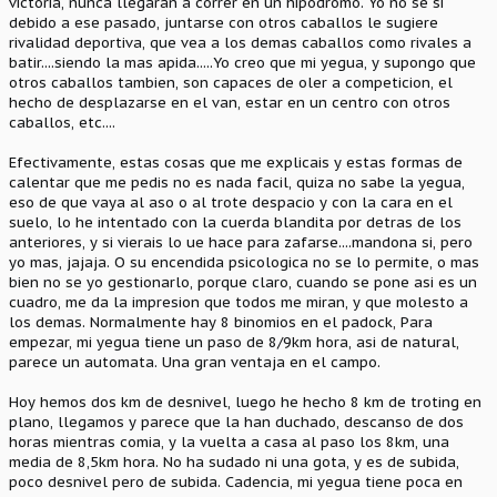
victoria, nunca llegaran a correr en un hipodromo. Yo no se si
debido a ese pasado, juntarse con otros caballos le sugiere
rivalidad deportiva, que vea a los demas caballos como rivales a
batir....siendo la mas apida.....Yo creo que mi yegua, y supongo que
otros caballos tambien, son capaces de oler a competicion, el
hecho de desplazarse en el van, estar en un centro con otros
caballos, etc....
Efectivamente, estas cosas que me explicais y estas formas de
calentar que me pedis no es nada facil, quiza no sabe la yegua,
eso de que vaya al aso o al trote despacio y con la cara en el
suelo, lo he intentado con la cuerda blandita por detras de los
anteriores, y si vierais lo ue hace para zafarse....mandona si, pero
yo mas, jajaja. O su encendida psicologica no se lo permite, o mas
bien no se yo gestionarlo, porque claro, cuando se pone asi es un
cuadro, me da la impresion que todos me miran, y que molesto a
los demas. Normalmente hay 8 binomios en el padock, Para
empezar, mi yegua tiene un paso de 8/9km hora, asi de natural,
parece un automata. Una gran ventaja en el campo.
Hoy hemos dos km de desnivel, luego he hecho 8 km de troting en
plano, llegamos y parece que la han duchado, descanso de dos
horas mientras comia, y la vuelta a casa al paso los 8km, una
media de 8,5km hora. No ha sudado ni una gota, y es de subida,
poco desnivel pero de subida. Cadencia, mi yegua tiene poca en