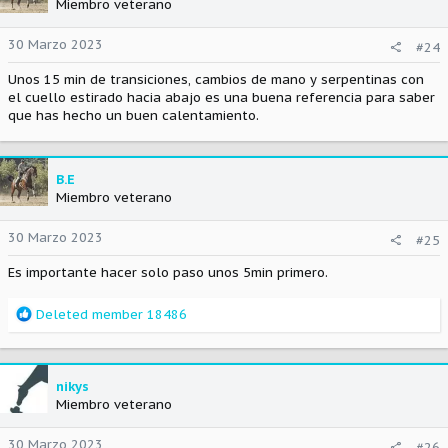
i
Miembro veterano
o
n
30 Marzo 2023
#24
e
s
Unos 15 min de transiciones, cambios de mano y serpentinas con
:
el cuello estirado hacia abajo es una buena referencia para saber
que has hecho un buen calentamiento.
B.E
Miembro veterano
30 Marzo 2023
#25
Es importante hacer solo paso unos 5min primero.
R
Deleted member 18486
e
a
c
c
nikys
i
Miembro veterano
o
n
30 Marzo 2023
#26