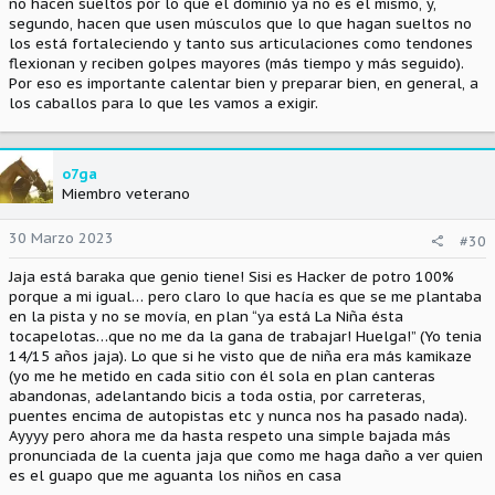
no hacen sueltos por lo que el dominio ya no es el mismo, y,
segundo, hacen que usen músculos que lo que hagan sueltos no
los está fortaleciendo y tanto sus articulaciones como tendones
flexionan y reciben golpes mayores (más tiempo y más seguido).
Por eso es importante calentar bien y preparar bien, en general, a
los caballos para lo que les vamos a exigir.
o7ga
Miembro veterano
30 Marzo 2023
#30
Jaja está baraka que genio tiene! Sisi es Hacker de potro 100%
porque a mi igual… pero claro lo que hacía es que se me plantaba
en la pista y no se movía, en plan “ya está La Niña ésta
tocapelotas…que no me da la gana de trabajar! Huelga!” (Yo tenia
14/15 años jaja). Lo que si he visto que de niña era más kamikaze
(yo me he metido en cada sitio con él sola en plan canteras
abandonas, adelantando bicis a toda ostia, por carreteras,
puentes encima de autopistas etc y nunca nos ha pasado nada).
Ayyyy pero ahora me da hasta respeto una simple bajada más
pronunciada de la cuenta jaja que como me haga daño a ver quien
es el guapo que me aguanta los niños en casa