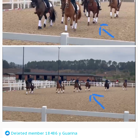
R
Deleted member 18486
y
Guarina