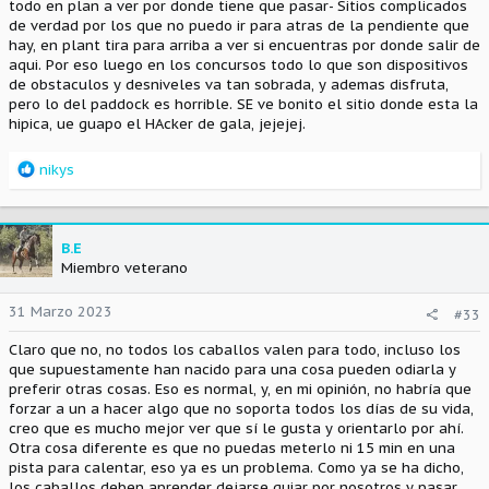
todo en plan a ver por donde tiene que pasar- Sitios complicados
de verdad por los que no puedo ir para atras de la pendiente que
hay, en plant tira para arriba a ver si encuentras por donde salir de
aqui. Por eso luego en los concursos todo lo que son dispositivos
de obstaculos y desniveles va tan sobrada, y ademas disfruta,
pero lo del paddock es horrible. SE ve bonito el sitio donde esta la
hipica, ue guapo el HAcker de gala, jejejej.
R
nikys
e
a
c
c
B.E
i
Miembro veterano
o
n
31 Marzo 2023
#33
e
s
Claro que no, no todos los caballos valen para todo, incluso los
:
que supuestamente han nacido para una cosa pueden odiarla y
preferir otras cosas. Eso es normal, y, en mi opinión, no habría que
forzar a un a hacer algo que no soporta todos los días de su vida,
creo que es mucho mejor ver que sí le gusta y orientarlo por ahí.
Otra cosa diferente es que no puedas meterlo ni 15 min en una
pista para calentar, eso ya es un problema. Como ya se ha dicho,
los caballos deben aprender dejarse guiar por nosotros y pasar