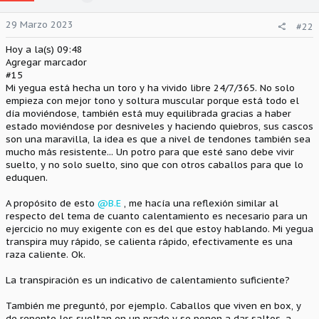
29 Marzo 2023
#22
Hoy a la(s) 09:48
Agregar marcador
#15
Mi yegua está hecha un toro y ha vivido libre 24/7/365. No solo
empieza con mejor tono y soltura muscular porque está todo el
día moviéndose, también está muy equilibrada gracias a haber
estado moviéndose por desniveles y haciendo quiebros, sus cascos
son una maravilla, la idea es que a nivel de tendones también sea
mucho más resistente... Un potro para que esté sano debe vivir
suelto, y no solo suelto, sino que con otros caballos para que lo
eduquen.
A propósito de esto
@B.E
, me hacía una reflexión similar al
respecto del tema de cuanto calentamiento es necesario para un
ejercicio no muy exigente con es del que estoy hablando. Mi yegua
transpira muy rápido, se calienta rápido, efectivamente es una
raza caliente. Ok.
La transpiración es un indicativo de calentamiento suficiente?
También me preguntó, por ejemplo. Caballos que viven en box, y
de repente los sueltan en un prado y se ponen a dar saltos, a