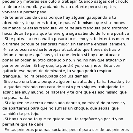
pequeño y meterás ese culo a trabajar. Cuando salgas del círculo
te dejaré tranquila y andando hacia delante pero si repites,
volverás a perder peso.
- Si te arrancas de caña porque hay alguien galopando a tu
alrededor y te quieres botar, te pasará lo mismo que si te pones
de manos. Si estás tranquila, yo te dejaré tranquila pero trotando
hacia delante para que tu energía siga saliendo de forma positiva
- Si le pateas a un caballo pasará lo mismo y si le intentas morder
o tirarme porque te sentirías mejor sin tenerme encima, también.
-Ni se te ocurra echarle orejas al caballo que tienes detrás o
delante porque aquí, soy yo la que decido si hay que atacar o
poner en orden al otro caballo o no. Y no, no hay que atacarlo ni
poner en orden. Si hay que, lo pondré yo, o su jinete. Sólo con
quitarle ese papel de dominante, la yegua podrá respirar
tranquila...¡no irá preocupada con los demás!
-Si se cae una barra porque alguien ha saltado y la ha tocado y te
la quedas mirando con cara de susto pero sigues trabajando te
acariciaré muy mucho, te hablaré y te diré que es eso mismo, que
no pasa nada.
- Si alguien se acerca demasiado deprisa, yo miraré de prevenir y
de apartarnos para que no sufras un choque, que sepas, que
también te protejo.
- Si hay un caballo que te quiere mal, le regañaré yo por ti y no
permitiré que te dañe.
- En las primeras pruebas sociales, pediré para ser de los primeros