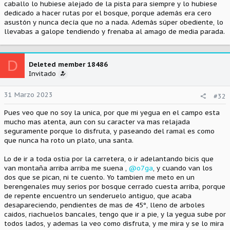
caballo lo hubiese alejado de la pista para siempre y lo hubiese
dedicado a hacer rutas por el bosque, porque además era cero
asustón y nunca decía que no a nada. Además súper obediente, lo
llevabas a galope tendiendo y frenaba al amago de media parada.
D
Deleted member 18486
Invitado
31 Marzo 2023
#32
Pues veo que no soy la unica, por que mi yegua en el campo esta
mucho mas atenta, aun con su caracter va mas relajada
seguramente porque lo disfruta, y paseando del ramal es como
que nunca ha roto un plato, una santa.
Lo de ir a toda ostia por la carretera, o ir adelantando bicis que
van montaña arriba arriba me suena ,
@o7ga
, y cuando van los
dos que se pican, ni te cuento. Yo tambien me meto en un
berengenales muy serios por bosque cerrado cuesta arriba, porque
de repente encuentro un senderuelo antiguo, que acaba
desapareciendo, pendientes de mas de 45º, lleno de arboles
caidos, riachuelos bancales, tengo que ir a pie, y la yegua sube por
todos lados, y ademas la veo como disfruta, y me mira y se lo mira