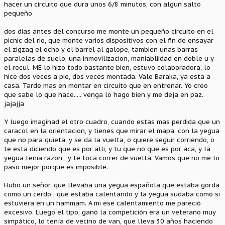
hacer un circuito que dura unos 6/8 minutos, con algun salto
pequeño
dos dias antes del concurso me monte un pequeño circuito en el
picnic del rio, que monte varios dispositivos con el fin de ensayar
el zigzag el ocho y el barrel al galope, tambien unas barras
paralelas de suelo, una inmovilizacion, maniabliidad en doble u y
el recul. ME lo hizo todo bastante bien, estuvo colaboradora, lo
hice dos veces a pie, dos veces montada. Vale Baraka, ya esta a
casa. Tarde mas en montar en circuito que en entrenar. Yo creo
que sabe lo que hace..... venga lo hago bien y me deja en paz.
jajajja
Y luego imaginad el otro cuadro, cuando estas mas perdida que un
caracol en la orientacion, y tienes que mirar el mapa, con la yegua
que no para quieta, y se da la vuelta, o quiere seguir corriendo, o
te esta diciendo que es por alli, y tu que no que es por aca, y la
yegua tenia razon , y te toca correr de vuelta. Vamos que no me lo
paso mejor porque es imposible.
Hubo un señor, que llevaba una yegua española que estaba gorda
como un cerdo , que estaba calentando y la yegua sudaba como si
estuviera en un hammam. A mi ese calentamiento me pareció
excesivo. Luego el tipo, ganó la competición era un veterano muy
simpático, lo tenía de vecino de van, que lleva 30 años haciendo