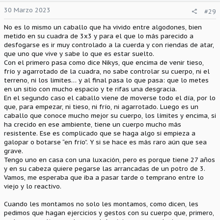
30 Marzo 2023
#29
No es lo mismo un caballo que ha vivido entre algodones, bien
metido en su cuadra de 3x3 y para el que lo más parecido a
desfogarse es ir muy controlado a la cuerda y con riendas de atar,
que uno que vive y sabe lo que es estar suelto.
Con el primero pasa como dice Nikys, que encima de venir tieso,
frío y agarrotado de la cuadra, no sabe controlar su cuerpo, ni el
terreno, ni los limites… y al final pasa lo que pasa: que lo metes
en un sitio con mucho espacio y te rifas una desgracia.
En el segundo caso el caballo viene de moverse todo el día, por lo
que, para empezar, ni tieso, ni frío, ni agarrotado. Luego es un
caballo que conoce mucho mejor su cuerpo, los límites y encima, si
ha crecido en ese ambiente, tiene un cuerpo mucho más
resistente. Ese es complicado que se haga algo si empieza a
galopar o botarse “en frío”. Y si se hace es más raro aún que sea
grave.
Tengo uno en casa con una luxación, pero es porque tiene 27 años
y en su cabeza quiere pegarse las arrancadas de un potro de 3.
Vamos, me esperaba que iba a pasar tarde o temprano entre lo
viejo y lo reactivo.
Cuando les montamos no solo les montamos, como dicen, les
pedimos que hagan ejercicios y gestos con su cuerpo que, primero,