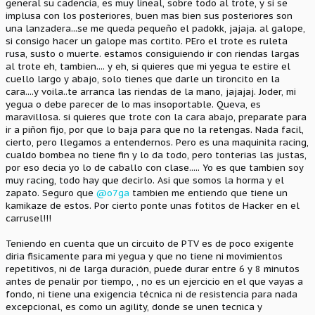
general su cadencia, es muy lineal, sobre todo al trote, y si se
implusa con los posteriores, buen mas bien sus posteriores son
una lanzadera...se me queda pequeño el padokk, jajaja. al galope,
si consigo hacer un galope mas cortito. PEro el trote es ruleta
rusa, susto o muerte. estamos consiguiendo ir con riendas largas
al trote eh, tambien.... y eh, si quieres que mi yegua te estire el
cuello largo y abajo, solo tienes que darle un tironcito en la
cara....y voila..te arranca las riendas de la mano, jajajaj. Joder, mi
yegua o debe parecer de lo mas insoportable. Queva, es
maravillosa. si quieres que trote con la cara abajo, preparate para
ir a piñon fijo, por que lo baja para que no la retengas. Nada facil,
cierto, pero llegamos a entendernos. Pero es una maquinita racing,
cualdo bombea no tiene fin y lo da todo, pero tonterias las justas,
por eso decia yo lo de caballo con clase..... Yo es que tambien soy
muy racing, todo hay que decirlo. Asi que somos la horma y el
zapato. Seguro que
@o7ga
tambien me entiendo que tiene un
kamikaze de estos. Por cierto ponte unas fotitos de Hacker en el
carrusel!!!
Teniendo en cuenta que un circuito de PTV es de poco exigente
diria fisicamente para mi yegua y que no tiene ni movimientos
repetitivos, ni de larga duración, puede durar entre 6 y 8 minutos
antes de penalir por tiempo, , no es un ejercicio en el que vayas a
fondo, ni tiene una exigencia técnica ni de resistencia para nada
excepcional, es como un agility, donde se unen tecnica y