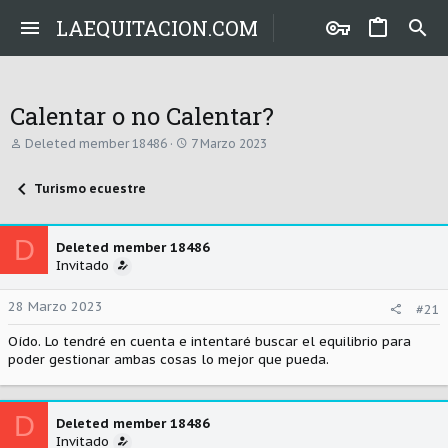
LAEQUITACION.COM
Calentar o no Calentar?
A
F
Deleted member 18486
7 Marzo 2023
u
e
t
c
Turismo ecuestre
o
h
r
a
d
e
D
Deleted member 18486
i
Invitado
n
i
c
28 Marzo 2023
#21
i
o
Oído. Lo tendré en cuenta e intentaré buscar el equilibrio para
poder gestionar ambas cosas lo mejor que pueda.
D
Deleted member 18486
Invitado