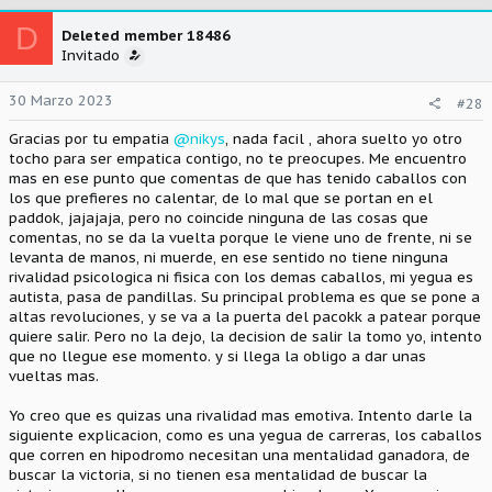
c
D
c
Deleted member 18486
i
Invitado
o
n
30 Marzo 2023
#28
e
s
Gracias por tu empatia
@nikys
, nada facil , ahora suelto yo otro
:
tocho para ser empatica contigo, no te preocupes. Me encuentro
mas en ese punto que comentas de que has tenido caballos con
los que prefieres no calentar, de lo mal que se portan en el
paddok, jajajaja, pero no coincide ninguna de las cosas que
comentas, no se da la vuelta porque le viene uno de frente, ni se
levanta de manos, ni muerde, en ese sentido no tiene ninguna
rivalidad psicologica ni fisica con los demas caballos, mi yegua es
autista, pasa de pandillas. Su principal problema es que se pone a
altas revoluciones, y se va a la puerta del pacokk a patear porque
quiere salir. Pero no la dejo, la decision de salir la tomo yo, intento
que no llegue ese momento. y si llega la obligo a dar unas
vueltas mas.
Yo creo que es quizas una rivalidad mas emotiva. Intento darle la
siguiente explicacion, como es una yegua de carreras, los caballos
que corren en hipodromo necesitan una mentalidad ganadora, de
buscar la victoria, si no tienen esa mentalidad de buscar la