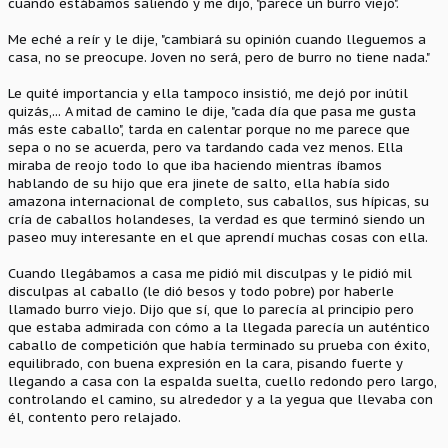
cuando estábamos saliendo y me dijo, "parece un burro viejo".
Me eché a reír y le dije, "cambiará su opinión cuando lleguemos a
casa, no se preocupe. Joven no será, pero de burro no tiene nada."
Le quité importancia y ella tampoco insistió, me dejó por inútil
quizás,... A mitad de camino le dije, "cada día que pasa me gusta
más este caballo", tarda en calentar porque no me parece que
sepa o no se acuerda, pero va tardando cada vez menos. Ella
miraba de reojo todo lo que iba haciendo mientras íbamos
hablando de su hijo que era jinete de salto, ella había sido
amazona internacional de completo, sus caballos, sus hípicas, su
cría de caballos holandeses, la verdad es que terminó siendo un
paseo muy interesante en el que aprendí muchas cosas con ella.
Cuando llegábamos a casa me pidió mil disculpas y le pidió mil
disculpas al caballo (le dió besos y todo pobre) por haberle
llamado burro viejo. Dijo que sí, que lo parecía al principio pero
que estaba admirada con cómo a la llegada parecía un auténtico
caballo de competición que había terminado su prueba con éxito,
equilibrado, con buena expresión en la cara, pisando fuerte y
llegando a casa con la espalda suelta, cuello redondo pero largo,
controlando el camino, su alrededor y a la yegua que llevaba con
él, contento pero relajado.