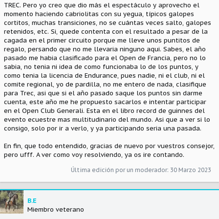
TREC. Pero yo creo que dio más el espectáculo y aprovecho el
momento haciendo cabriolitas con su yegua, típicos galopes
cortitos, muchas transiciones, no se cuántas veces salto, galopes
retenidos, etc. Si, quede contenta con el resultado a pesar de la
cagada en el primer circuito porque me lleve unos puntitos de
regalo, persando que no me llevaria ninguno aqui. Sabes, el año
pasado me habia clasificado para el Open de Francia, pero no lo
sabia, no tenia ni idea de como funcionaba lo de los puntos, y
como tenia la licencia de Endurance, pues nadie, ni el club, ni el
comite regional, yo de pardilla, no me entero de nada, clasifique
para Trec, asi que si el año pasado saque los puntos sin darme
cuenta, este año me he propuesto sacarlos e intentar participar
en el Open Club Generali. Esta en el libro record de guinnes del
evento ecuestre mas multitudinario del mundo. Asi que a ver si lo
consigo, solo por ir a verlo, y ya participando seria una pasada.
En fin, que todo entendido, gracias de nuevo por vuestros consejor,
pero ufff. A ver como voy resolviendo, ya os ire contando.
Última edición por un moderador:
30 Marzo 2023
B.E
Miembro veterano