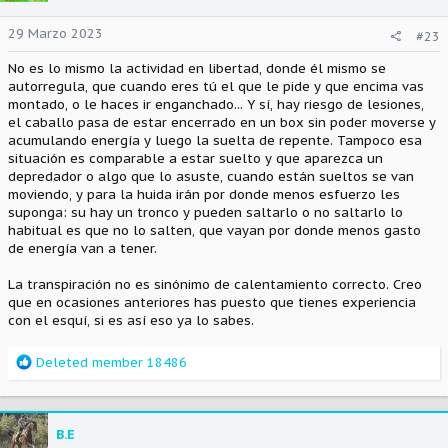
29 Marzo 2023
#23
No es lo mismo la actividad en libertad, donde él mismo se
autorregula, que cuando eres tú el que le pide y que encima vas
montado, o le haces ir enganchado... Y sí, hay riesgo de lesiones,
el caballo pasa de estar encerrado en un box sin poder moverse y
acumulando energía y luego la suelta de repente. Tampoco esa
situación es comparable a estar suelto y que aparezca un
depredador o algo que lo asuste, cuando están sueltos se van
moviendo, y para la huida irán por donde menos esfuerzo les
suponga: su hay un tronco y pueden saltarlo o no saltarlo lo
habitual es que no lo salten, que vayan por donde menos gasto
de energía van a tener.
La transpiración no es sinónimo de calentamiento correcto. Creo
que en ocasiones anteriores has puesto que tienes experiencia
con el esquí, si es así eso ya lo sabes.
R
Deleted member 18486
e
a
c
c
B.E