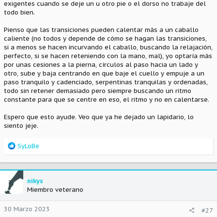
exigentes cuando se deje un u otro pie o el dorso no trabaje del
todo bien.
Pienso que las transiciones pueden calentar más a un caballo
caliente (no todos y depende de cómo se hagan las transiciones,
si a menos se hacen incurvando el caballo, buscando la relajación,
perfecto, si se hacen reteniendo con la mano, mal), yo optaría más
por unas cesiones a la pierna, círculos al paso hacia un lado y
otro, sube y baja centrando en que baje el cuello y empuje a un
paso tranquilo y cadenciado, serpentinas tranquilas y ordenadas,
todo sin retener demasiado pero siempre buscando un ritmo
constante para que se centre en eso, el ritmo y no en calentarse.
Espero que esto ayude. Veo que ya he dejado un lapidario, lo
siento jeje.
R
SyLoBe
e
a
c
c
nikys
i
Miembro veterano
o
n
30 Marzo 2023
#27
e