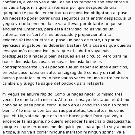
confianza, a veces vas a pie, los saltos tampoco son exigentes y
no vas a tope, ni siquiera interesa, por que despues de una
galopada te puedes encontrar un dispositivo obligatorio al paso.
Ahi necesito poder parar unos seguntos para entrar despacio, si la
yegua va toda encendida se va a llevar por delante lo que se
encuentre. Entonces, para esta actividad, no es válido un
calentamiento "corto" si es adecuado y proporcional a la
exigencia? Unas vueltas al paso, un poco de trote, un par de
ejercicios al galope, no deberían bastar? Otra cosa es que quieras
ensayar más dispositivos para que el caballo vaya más
predispuesto a hacerlo bien después en el circuito. Pero para mi
hacer demasiadas cosas, ensayar demasiado me es
contraproducente. En el padock suelen haber algunos ejercicios,
en este caso habia un salto un zigzag de 5 conos y un rail de
barras paralelas. pues lo hice varias veces en uno y otro sentido
tambien, y luego la saque del padook para relajarla.
mi yegua se aburre rápido. Como le hagas hacer lo mismo tres
veces te manda a la mierda. Al tercer ensayo de slalom el último
cono se lo pasa por el forro, luego en el concurso los hizo todos
bien.... Y lo mismo con las barras paralelas, los saltos. Es como
que, eh tía, vale ya, que eso lo sé hacer joder! Para que voy a
encender la máquina, no quiero encender la mecha o desquiciarla,
porque es que entonces me desquicio yo. , para que la voy a poner
a tope, si no va a correr ninguna maratón ni ningún sprint? va a