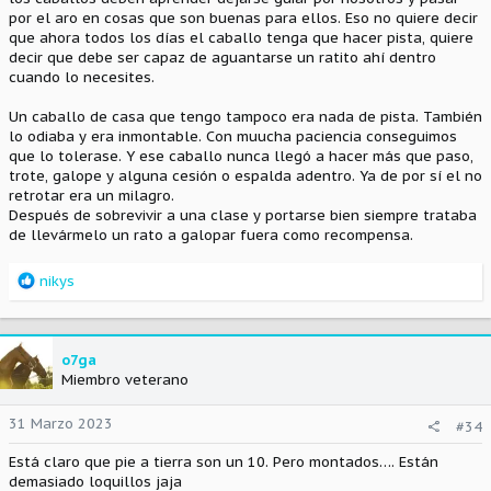
por el aro en cosas que son buenas para ellos. Eso no quiere decir
que ahora todos los días el caballo tenga que hacer pista, quiere
decir que debe ser capaz de aguantarse un ratito ahí dentro
cuando lo necesites.
Un caballo de casa que tengo tampoco era nada de pista. También
lo odiaba y era inmontable. Con muucha paciencia conseguimos
que lo tolerase. Y ese caballo nunca llegó a hacer más que paso,
trote, galope y alguna cesión o espalda adentro. Ya de por sí el no
retrotar era un milagro.
Después de sobrevivir a una clase y portarse bien siempre trataba
de llevármelo un rato a galopar fuera como recompensa.
R
nikys
e
a
c
c
o7ga
i
Miembro veterano
o
n
31 Marzo 2023
#34
e
s
Está claro que pie a tierra son un 10. Pero montados…. Están
:
demasiado loquillos jaja