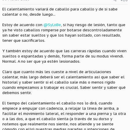
e
s
El calentamiento variará de caballo para caballo y de si sabe
:
calentar o no, desde luego...
Estoy de acuerdo con
@SyLoBe
, sí hay riesgo de lesión, tanto que
ya he visto caballos romperse por botarse descontroladamente
sin saber estar sueltos y que los hayan soltado, con resultado,
tener que sacrificarlos.
Y también estoy de acuerdo que las carreras rápidas cuando viven
sueltos o espantadas y demás, forma parte de su modus vivendi.
Normal. A no ser que ya estén lesionados.
Claro que cuanto más les cueste a nivel de articulaciones
calentar, más largo deberá ser el calentamiento así que saber el
historial y saber sentir si el caballo sale más o menos rígido
cuando empezamos a trabajar es crucial. Saber sentir y saber qué
debemos sentir.
El tiempo del calentamiento el caballo nos lo dirá, cuando
empiece a empujar con cadencia, a relajar la línea de arriba, a
facilitar el movimiento lateral, el responder a una pierna y la otra
o a las dos, a que el caballo sienta (a través de su dorso y
notemos que realmente nos siente, nos atiende y se siente
cómodo con ello) nuestras medias paradas o intenciones de