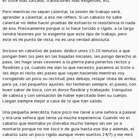
el trote más saltado, transiciones más exigentes, etc.
Pero mientras no sepan calentar, la sesión de trabajo será,
aprender a calentar, a eso me refiero. Si un caballo no sabe
calentar no debe hacer pruebas de esfuerzo ni resistencia ni nada
de eso. Precisamente porque si lo hace torcido o rígido, a la larga
tendrá lesiones por lo exigente que este tipo de trabajo, pero
este es mi punto de vista, no es una verdad absoluta.
Incluso en caballos de paseo, dedico unos 15-20 minutos a que
pongan bien los pies en las bajadas iniciales, les pongo derecho al
paso, les hago unas cesiones a la pierna para ponerlos rectos y
flexibles y ya, cuando me dan lo que necesito, pasamos al trote o
les dejo el resto del paseo que vayan haciendo mientras voy
corrigiendo un poco su rectitud, pies debajo, relajar línea de arriba,
pero ya, con pequeños ajustes. Así terminan siempre, el paseo, con
buen sabor de boca, con el dorso flexible y trabajado, tranquilos
de cabeza y con sensación de haber ejercitado bien su cuerpo.
Llegan siempre mejor a casa de lo que han salido.
Una pequeña anécdota, hace poco me llevé a una señora a pasear
y era una señora que tenía ya mucha experiencia. Cuando vio el
caballo que montaba yo (llevaba mucho tiempo sin ser yo a
montarlo porque no me tocó ir de guía hasta ese día y además, el
caballo sale un poco rígido aunque viven sueltos 24/7) y me miró