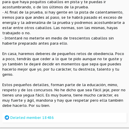
para que haya poquitos caballos en pista y te puedas ir
acostumbrando, o de los últimos de la prueba.
- Al final de la prueba, si hay gente en la pista de calentamiento,
iremos para que andes al paso, se te habrá pasado el exceso de
energía y la adrenalina de la prueba y podremos acostumbrarte a
estar entre otros caballos. Las normas, son las mismas, hayas
trabajado o no.
- Intentaré no meterte en medio de trescientos caballos sin
haberte preparado antes para ello.
En casa, haremos deberes de pequeños retos de obediencia. Poco
a poco, tendrás que ceder a lo que te pido aunque no te guste y
yo también te dejaré decidir en momentos que sepa que puedes
hacerlo mejor que yo, por tu carácter, tu destreza, talento y tu
genio.
Estos pequeños detalles, forman parte de la educación, mimo,
respeto y de los concursos. No he dicho que sea fácil jeje, peor no
tienes una yegua fácil. Es muy buena, tiene mucho carácter, es
muy fuerte y ágil, mandona y hay que respetar pero ella también
debe hacerlo. Por su bien.
R
Deleted member 18486
e
a