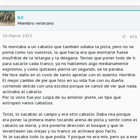
e
a
c
c
B.E
i
Miembro veterano
o
n
30 Marzo 2023
#31
e
s
Yo montaba a un caballo que también odiaba la pista, pero no se
:
ponía como los vuestros, lo que hacía era que montarle fuese
insufrible de la letargia y la desgana. Tenías que poner todo de ti
para sacarle cada tranco, ya no hablemos algo medianamente
expresivo, y como quitases pierna un segundo, se te paraba.
Me hice daño en el coxis de tanto apretar con el asiento. Horrible.
El mejor cambio de pie que hizo en su vida fue con su dueña
corriendo detrás con una escoba porque se cansó de ver que nada
activaba al caballo.
Por lo visto fue por culpa de su anterior jinete, un tipo que
estropeó varios caballos.
Total, lo sacabas al campo y era otro caballo. Daba risa porque
era poner la primera mano tocando arena de pista y sentir como el
caballo se moría, y era ponerte dirección al bosque y que le
levantasen las orejas y su tranco se activase ipso facto.
Yo le sacaba todo lo que podía. Y porque no era mío, pero yo a ese