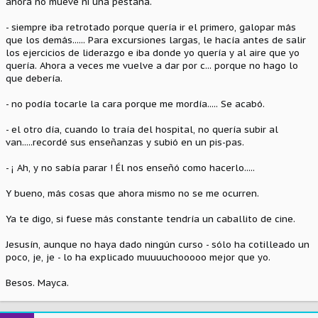
ahora no mueve ni una pestaña.
- siempre iba retrotado porque quería ir el primero, galopar más
que los demás...... Para excursiones largas, le hacía antes de salir
los ejercicios de liderazgo e iba donde yo quería y al aire que yo
quería. Ahora a veces me vuelve a dar por c... porque no hago lo
que debería.
- no podía tocarle la cara porque me mordía..... Se acabó.
- el otro día, cuando lo traía del hospital, no quería subir al
van.....recordé sus enseñanzas y subió en un pis-pas.
- ¡ Ah, y no sabía parar ! Él nos enseñó como hacerlo.....
Y bueno, más cosas que ahora mismo no se me ocurren.
Ya te digo, si fuese más constante tendría un caballito de cine.
Jesusín, aunque no haya dado ningún curso - sólo ha cotilleado un
poco, je, je - lo ha explicado muuuuchooooo mejor que yo.
Besos. Mayca.