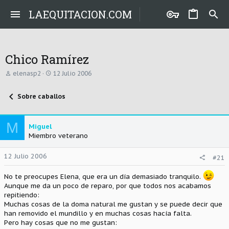
LAEQUITACION.COM
Chico Ramírez
A
F
elenasp2
12 Julio 2006
u
e
t
c
Sobre caballos
o
h
r
a
d
e
M
Miguel
i
Miembro veterano
n
i
c
12 Julio 2006
#21
i
o
No te preocupes Elena, que era un día demasiado tranquilo.
Aunque me da un poco de reparo, por que todos nos acabamos
repitiendo:
Muchas cosas de la doma natural me gustan y se puede decir que
han removido el mundillo y en muchas cosas hacía falta.
Pero hay cosas que no me gustan: