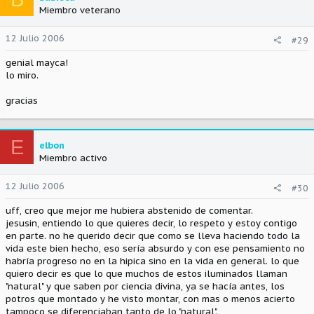
Miembro veterano
12 Julio 2006
#29
genial mayca!
lo miro.
gracias
E
elbon
Miembro activo
12 Julio 2006
#30
uff, creo que mejor me hubiera abstenido de comentar.
jesusin, entiendo lo que quieres decir, lo respeto y estoy contigo
en parte. no he querido decir que como se lleva haciendo todo la
vida este bien hecho, eso sería absurdo y con ese pensamiento no
habría progreso no en la hipica sino en la vida en general. lo que
quiero decir es que lo que muchos de estos iluminados llaman
"natural" y que saben por ciencia divina, ya se hacía antes, los
potros que montado y he visto montar, con mas o menos acierto
tampoco se diferenciaban tanto de lo "natural".