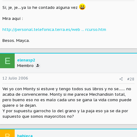
Sí, je, je....ya lo he contado alguna vez
Mira aquí :
http://personal.telefonica.terra.es/web ... rcurso.htm
Besos. Mayca.
E
elenasp2
Miembro
12 Julio 2006
#28
Vei yo con Monty si estuve y tengo todos sus libros y no se....... no
acaba de convencerme. Monty si me parece Mechandisin total,
pero bueno eso no es malo cada uno se gana la vida como puede
quiere o le dejan.
Y por supuestu garrocho lo del grano y la paja eso ya se da por
supuesto que somos mayorcitos no?
B
babieca