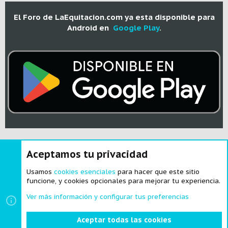
El Foro de LaEquitacion.com ya esta disponible para
Android en
Google Play
.
Aceptamos tu privacidad
®
Community platform by XenForo
© 2010-2024 XenForo Ltd.
|
Style and
add-ons by ThemeHouse
Usamos
cookies esenciales
para hacer que este sitio
funcione, y cookies opcionales para mejorar tu experiencia.
Ver más información y configurar tus preferencias
Cookies
Español
Aceptar todas las cookies
Contactarnos
Términos y reglas
Política de privacidad
Ayuda