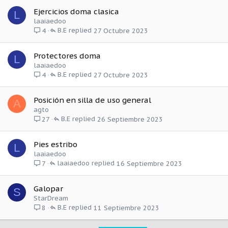
Ejercicios doma clasica
L
laaiaedoo
B.E
27 Octubre 2023
4
Protectores doma
L
laaiaedoo
B.E
27 Octubre 2023
4
Posición en silla de uso general
A
agto
B.E
26 Septiembre 2023
27
Pies estribo
L
laaiaedoo
laaiaedoo
16 Septiembre 2023
7
Galopar
S
StarDream
B.E
11 Septiembre 2023
8