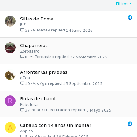
Filtros
Sillas de Doma
B.E
Medey
14 Junio 2026
58
Chaparreras
Zoroastro
Zoroastro
27 Noviembre 2025
8
Afrontar las pruebas
o7ga
o7ga
15 Septiembre 2025
10
Botas de charol
R
Rebolera
R0c10.equitación
5 Mayo 2025
37
Caballo con 14 años sin montar
A
Anpiso
B.E
26 Febrero 2025
5