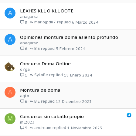
LEXHIS KLL O KLL DOTE
A
anagarsz
mariojpd87
6 Marzo 2024
8
Opiniones montura doma asiento profundo
A
anagarsz
B.E
5 Febrero 2024
6
Concurso Doma Online
o7ga
SyLoBe
18 Enero 2024
1
Montura de doma
A
agto
B.E
12 Diciembre 2023
6
Concursos sin caballo propio
M
ml2023
andream
1 Noviembre 2023
5