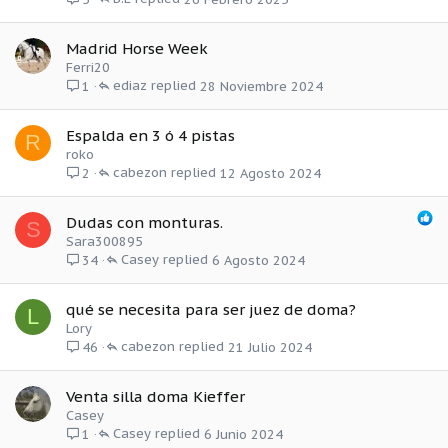
Madrid Horse Week
Ferri20
ediaz
28 Noviembre 2024
1
Espalda en 3 ó 4 pistas
R
roko
cabezon
12 Agosto 2024
2
Dudas con monturas.
S
Sara300895
Casey
6 Agosto 2024
34
qué se necesita para ser juez de doma?
L
Lory
cabezon
21 Julio 2024
46
Venta silla doma Kieffer
Casey
Casey
6 Junio 2024
1