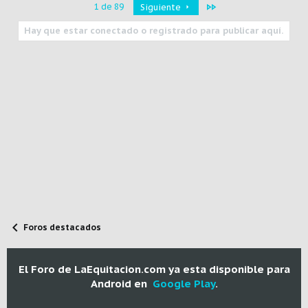
Último
1 de 89
Siguiente
Hay que estar conectado o registrado para publicar aquí.
Foros destacados
El Foro de LaEquitacion.com ya esta disponible para
Android en
Google Play
.