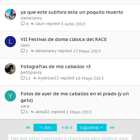
ya que este subforo esta un poquito muerto
danielarey
lauri
5 Junio 2013
4
VII Festival de doma clásica del RACE
L
lauri
danielarey
27 Mayo 2013
2
Fotografías de mis caballos <3
petitpassy
eyeblue22
16 Mayo 2013
12
Fotos de ayer de mis caballos en el prado (y un
Y
gato)
yara
aiida02
2 Mayo 2013
3
Primero
Último
4 de 8
Ant
Siguiente
Hay que estar conectado o registrado para publicar aquí.