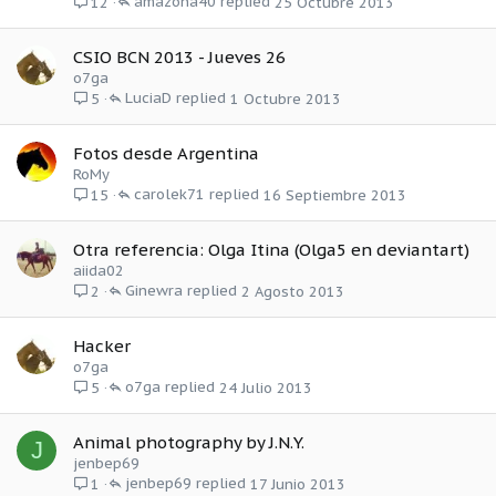
amazona40
25 Octubre 2013
12
CSIO BCN 2013 - Jueves 26
o7ga
LuciaD
1 Octubre 2013
5
Fotos desde Argentina
RoMy
carolek71
16 Septiembre 2013
15
Otra referencia: Olga Itina (Olga5 en deviantart)
aiida02
Ginewra
2 Agosto 2013
2
Hacker
o7ga
o7ga
24 Julio 2013
5
Animal photography by J.N.Y.
J
jenbep69
jenbep69
17 Junio 2013
1