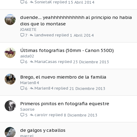
SonietaK
15 Abril 2014
6
duende.... yeahhhhhhhhhhh al principio no habia
dios que lo montase
JOAKETE
landweed
1 Abril 2014
7
Últimas fotografías (50mm - Canon 550D)
aiida02
MariaCasas
23 Diciembre 2013
6
Brego, el nuevo miembro de la familia
Marlen84
Marlen84
21 Diciembre 2013
6
Primeros pinitos en fotografia equestre
Saoirse
carolrr
8 Diciembre 2013
5
de galgos y caballos
marcel