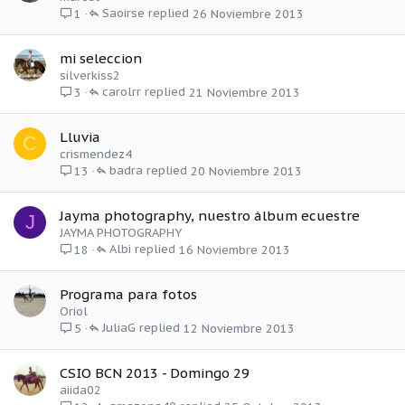
Saoirse
26 Noviembre 2013
1
mi seleccion
silverkiss2
carolrr
21 Noviembre 2013
3
Lluvia
C
crismendez4
badra
20 Noviembre 2013
13
Jayma photography, nuestro álbum ecuestre
J
JAYMA PHOTOGRAPHY
Albi
16 Noviembre 2013
18
Programa para fotos
Oriol
JuliaG
12 Noviembre 2013
5
CSIO BCN 2013 - Domingo 29
aiida02