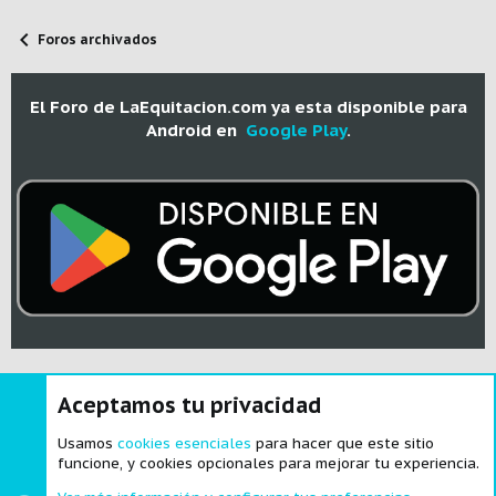
Foros archivados
El Foro de LaEquitacion.com ya esta disponible para
Android en
Google Play
.
Aceptamos tu privacidad
®
Community platform by XenForo
© 2010-2024 XenForo Ltd.
|
Style and
add-ons by ThemeHouse
Usamos
cookies esenciales
para hacer que este sitio
funcione, y cookies opcionales para mejorar tu experiencia.