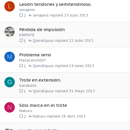
Lesión tendones y semitendinoso.
L
lenapiris
lenapiris
25 Julio 2013
2
Pérdida de impulsión
KWPN78
QuiroEquus
22 Julio 2013
1
Problema serio
M
Malacaton007
QuiroEquus
19 Junio 2013
1
Trote en extensión.
G
Garabato
QuiroEquus
31 Mayo 2013
1
Sólo marca en el trote
N
Nakuru
Nakuru
28 Abril 2013
2