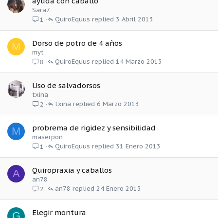
ayuda con caballo
Sara7
QuiroEquus
3 Abril 2013
1
Dorso de potro de 4 años
M
myt
QuiroEquus
14 Marzo 2013
8
Uso de salvadorsos
txina
txina
6 Marzo 2013
2
probrema de rigidez y sensibilidad
M
maserpon
QuiroEquus
31 Enero 2013
1
Quiropraxia y caballos
A
an78
an78
24 Enero 2013
2
Elegir montura
G