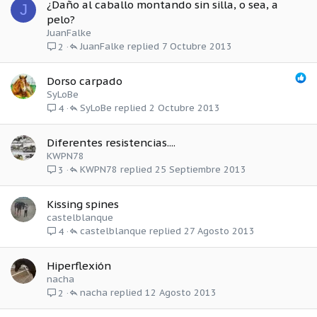
¿Daño al caballo montando sin silla, o sea, a
J
pelo?
JuanFalke
JuanFalke
7 Octubre 2013
2
Dorso carpado
SyLoBe
SyLoBe
2 Octubre 2013
4
Diferentes resistencias....
KWPN78
KWPN78
25 Septiembre 2013
3
Kissing spines
castelblanque
castelblanque
27 Agosto 2013
4
Hiperflexión
nacha
nacha
12 Agosto 2013
2