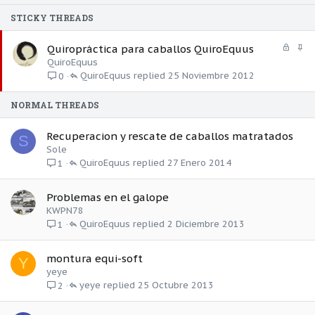
STICKY THREADS
C
A
Quiropráctica para caballos QuiroEquus
e
n
QuiroEquus
r
c
QuiroEquus
25 Noviembre 2012
0
r
l
a
a
NORMAL THREADS
d
d
o
o
Recuperacion y rescate de caballos matratados
S
Sole
QuiroEquus
27 Enero 2014
1
Problemas en el galope
KWPN78
QuiroEquus
2 Diciembre 2013
1
montura equi-soft
Y
yeye
yeye
25 Octubre 2013
2