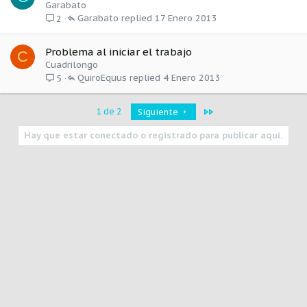
Garabato
Garabato
17 Enero 2013
2
Problema al iniciar el trabajo
C
Cuadrilongo
QuiroEquus
4 Enero 2013
5
Último
1 de 2
Siguiente
Hay que estar conectado o registrado para publicar aquí.